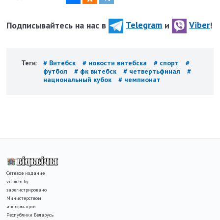
Подписывайтесь на нас в
Telegram
и
Viber
!
Теги:
# Витебск
# новости витебска
# спорт
#
футбол
# фк витебск
# четвертьфинал
#
национальный кубок
# чемпионат
Сетевое издание
vitbichi.by
зарегистрировано
Министерством
информации
Республики Беларусь