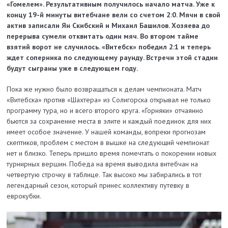
«Гомелем». Результативным получилось начало матча. Уже к
концу 19-й минуты витебчане вели со счетом 2:0. Мячи в свой
актив записали Ян Скибский и Михаил Башилов. Хозяева до
перерыва сумели отквитать один мяч. Во втором тайме
взятий ворот не случилось. «Витебск» победил 2:1 и теперь
ждет соперника по следующему раунду. Встречи этой стадии
будут сыграны уже в следующем году.
Пока же нужно было возвращаться к делам чемпионата. Матч
«Витебска» против «Шахтера» из Солигорска открывал не только
программу тура, но и всего второго круга. «Горняки» отчаянно
бьются за сохранение места в элите и каждый поединок для них
имеет особое значение. У нашей команды, вопреки прогнозам
скептиков, проблем с местом в вышке на следующий чемпионат
нет и близко. Теперь пришло время помечтать о покорении новых
турнирных вершин. Победа на время выводила витебчан на
четвертую строчку в таблице. Так высоко мы забирались в тот
легендарный сезон, который принес коллективу путевку в
еврокубки.