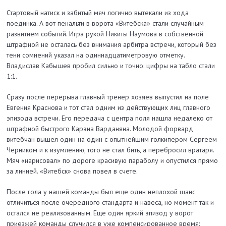
Стартовый натиск и забитый мяч логично вытекали из хода
поединка. А вот пенальти в ворота «Витебска» стали случайным
развитием событий. Игра рукой Никиты Наумова в собственной
штрафной не осталась без внимания арбитра встречи, который без
тени сомнений указал на одиннадцатиметровую отметку.
Владислав Кабышев пробил сильно и точно: цифры на табло стали
1:1.
Сразу после перерыва главный тренер хозяев выпустил на поле
Евгения Краснова и тот стал одним из действующих лиц главного
эпизода встречи. Его передача с центра поля нашла недалеко от
штрафной быстрого Карэна Варданяна. Молодой форвард
витебчан вышел один на один с опытнейшим голкипером Сергеем
Черником и к изумлению, того не стал бить, а перебросил вратаря.
Мяч «нарисовал» по дороге красивую параболу и опустился прямо
за линией. «Витебск» снова повел в счете.
После гола у нашей команды был еще один неплохой шанс
отличиться после очередного стандарта и навеса, но момент так и
остался не реализованным. Еще один яркий эпизод у ворот
приезжей команды случился в уже компенсированное время: