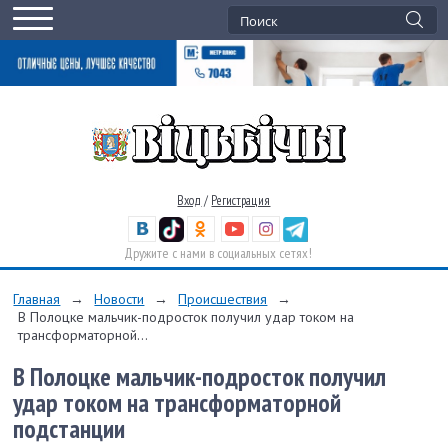
Вход
/
Регистрация
Дружите с нами в социальных сетях!
Главная
→
Новости
→
Происшествия
→
В Полоцке мальчик-подросток получил удар током на
трансформаторной...
В Полоцке мальчик-подросток получил
удар током на трансформаторной
подстанции