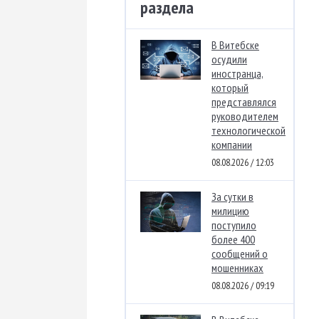
раздела
В Витебске
осудили
иностранца,
который
представлялся
руководителем
технологической
компании
08.08.2026 / 12:03
За сутки в
милицию
поступило
более 400
сообщений о
мошенниках
08.08.2026 / 09:19