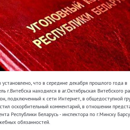
 установлено, что в середине декабря прошлого года в
ь г.Витебска находился в аг.Октябрьская Витебского ра
он, подключенный к сети Интернет, в общедоступной гр
естил оскорбительный комментарий, в отношении предст
нта Республики Беларусь - инспектора по г.Минску Барсук
ужебных обязанностей.