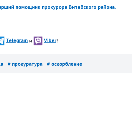
арший помощник прокурора Витебского района.
Telegram
и
Viber
!
ка
# прокуратура
# оскорбление