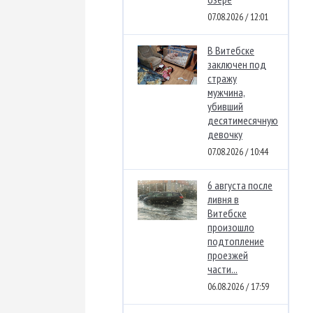
07.08.2026 / 12:01
В Витебске
заключен под
стражу
мужчина,
убивший
десятимесячную
девочку
07.08.2026 / 10:44
6 августа после
ливня в
Витебске
произошло
подтопление
проезжей
части...
06.08.2026 / 17:59