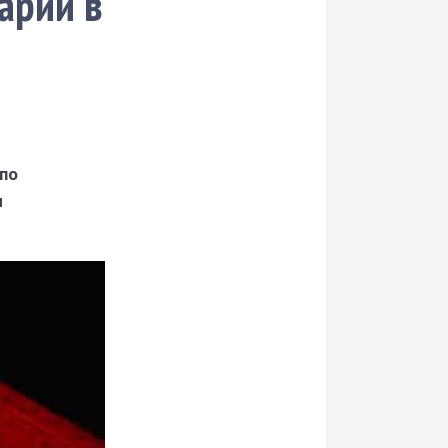
арий в
по
м