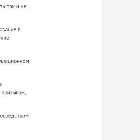
ть так и не
азание в
ение
елляционном
и
 призывам,
посредством