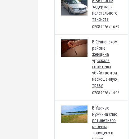
В Витебске
задержали
нелегального
таксиста
07.08.2026 / 16:59
В Сенненском
районе
женщина
угрожала
сожителю
убийством за
нескошенную
траву
07.08.2026 / 14:05
В Ушачах
мужчина спас
пятилетнего
ребенка,
тонущего в
озере