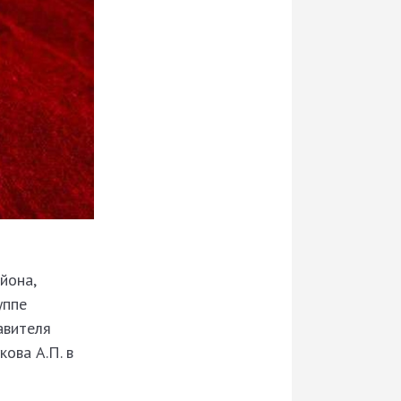
йона,
уппе
авителя
ова А.П. в