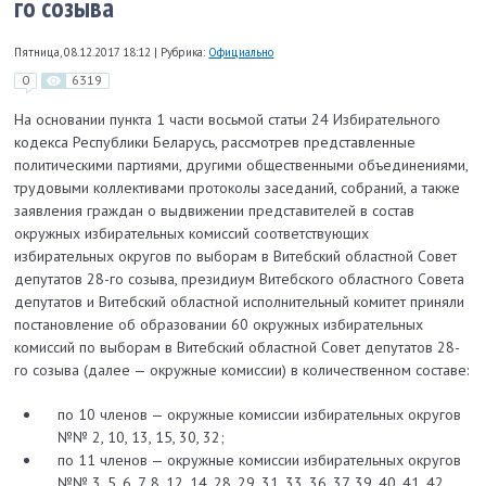
го созыва
Пятница, 08.12.2017 18:12
|
Рубрика:
Официально
0
6319
На основании пункта 1 части восьмой статьи 24 Избирательного
кодекса Республики Беларусь, рассмотрев представленные
политиче­скими партиями, другими общественными объединениями,
трудовыми коллективами протоколы заседаний, собраний, а также
заявления граждан о выдвижении представителей в состав
окружных избирательных комиссий соответствующих
избирательных округов по выборам в Витебский областной Совет
депутатов 28-го созыва, президиум Витебского областного Совета
депутатов и Витеб­ский областной исполнительный комитет приняли
постановление об образовании 60 окружных избирательных
комиссий по выборам в Витеб­ский областной Совет депутатов 28-
го созыва (далее — окружные комиссии) в количественном составе:
по 10 членов — окружные комиссии избирательных округов
№№ 2, 10, 13, 15, 30, 32;
по 11 членов — окружные комиссии избирательных округов
№№ 3, 5, 6, 7, 8, 12, 14, 28, 29, 31, 33, 36, 37, 39, 40, 41, 42,