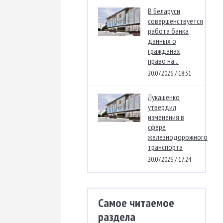
В Беларуси
совершенствуется
работа банка
данных о
гражданах,
право на...
20.07.2026 / 18:31
Лукашенко
утвердил
изменения в
сфере
железнодорожного
транспорта
20.07.2026 / 17:24
Самое читаемое
раздела