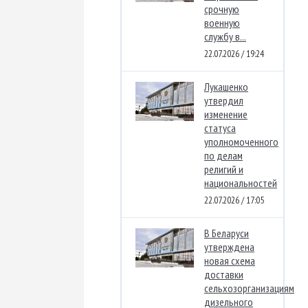
срочную
военную
службу в...
22.07.2026 / 19:24
Лукашенко
утвердил
изменение
статуса
уполномоченного
по делам
религий и
национальностей
22.07.2026 / 17:05
В Беларуси
утверждена
новая схема
доставки
сельхозорганизациям
дизельного