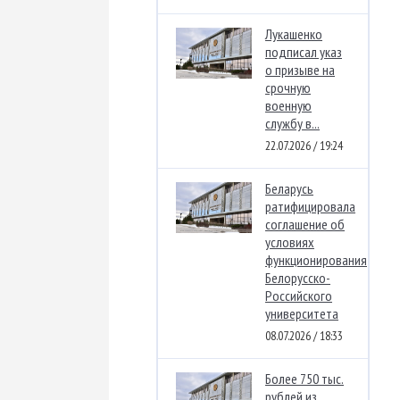
Лукашенко
подписал указ
о призыве на
срочную
военную
службу в...
22.07.2026 / 19:24
Беларусь
ратифицировала
соглашение об
условиях
функционирования
Белорусско-
Российского
университета
08.07.2026 / 18:33
Более 750 тыс.
рублей из