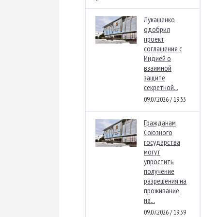
Лукашенко
одобрил
проект
соглашения с
Индией о
взаимной
защите
секретной...
09.07.2026 / 19:53
Гражданам
Союзного
государства
могут
упростить
получение
разрешения на
проживание
на...
09.07.2026 / 19:39