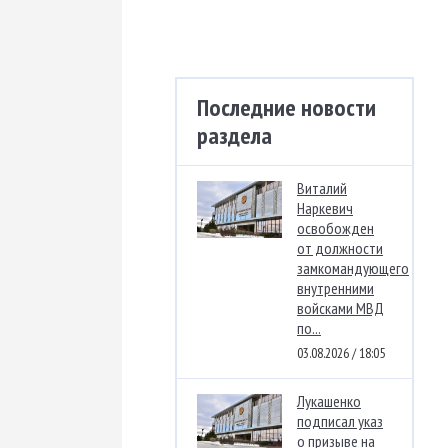
Последние новости
раздела
Виталий
Наркевич
освобожден
от должности
замкомандующего
внутренними
войсками МВД
по...
03.08.2026 / 18:05
Лукашенко
подписал указ
о призыве на