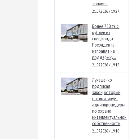
топлива
21.07.2026 / 19:27
Более 750 тыс.
рублей из
спецфонда
Президента
направят на
поддержку...
21.07.2026 / 19:15
Лукашенко
подписал
закон, который
оптимизирует
админпроцедуры
по охране
интеллектуальной
собственности
21.07.2026 / 19:10