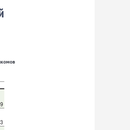
й
лкомов