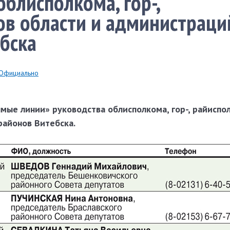
облисполкома, гор-,
в области и администраци
бска
Официально
ямые линии» руководства облисполкома, гор-, райиспо
районов Витебска.