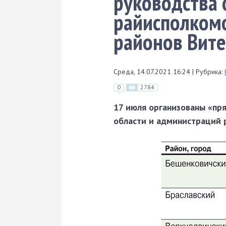
руководства 
райисполкомо
районов Вите
Среда, 14.07.2021 16:24
|
Рубрика:
0
2784
17 июля организованы «пр
области и администраций 