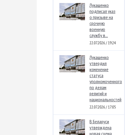
Лукашенко
подписал указ
о призыве на
срочную
военную
службу в...
22.07.2026 / 19:24
Лукашенко
утвердил
изменение
статуса
уполномоченного
по делам
религий и
национальностей
22.07.2026 / 17:05
В Беларуси
утверждена
новая схема