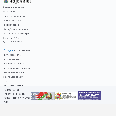
Сетевое издание
vitbichi.by
зарегистрировано
Министерством
информации
Республики Беларусь
24.06.19 в Госреестре
СМИ за № 15.
© 2025 Витебск
Порядок
копирования,
цитирования и
последующего
распространение
авторских материалов,
размещенных на
сайте vitbichi.by
При
использовании
материалов
гиперссылка на
источник, открытая
для
индексирования,
ОБЯЗАТЕЛЬНА!