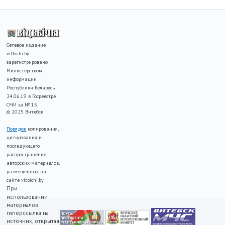
Сетевое издание
vitbichi.by
зарегистрировано
Министерством
информации
Республики Беларусь
24.06.19 в Госреестре
СМИ за № 15.
© 2025 Витебск
Порядок
копирования,
цитирования и
последующего
распространение
авторских материалов,
размещенных на
сайте vitbichi.by
При
использовании
материалов
гиперссылка на
источник, открытая