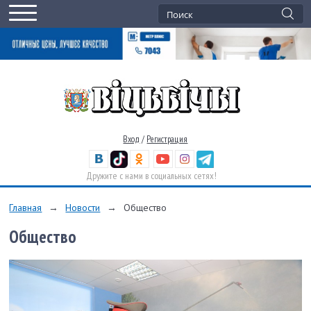
Вход
/
Регистрация
Дружите с нами в социальных сетях!
Главная
→
Новости
→
Общество
Общество