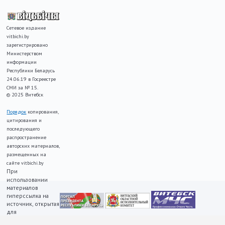
Сетевое издание
vitbichi.by
зарегистрировано
Министерством
информации
Республики Беларусь
24.06.19 в Госреестре
СМИ за № 15.
© 2025 Витебск
Порядок
копирования,
цитирования и
последующего
распространение
авторских материалов,
размещенных на
сайте vitbichi.by
При
использовании
материалов
гиперссылка на
источник, открытая
для
индексирования,