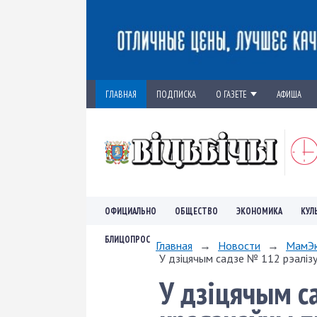
ГЛАВНАЯ
ПОДПИСКА
О ГАЗЕТЕ
АФИША
ОФИЦИАЛЬНО
ОБЩЕСТВО
ЭКОНОМИКА
КУЛ
БЛИЦОПРОС
Главная
→
Новости
→
МамЭк
У дзіцячым садзе № 112 рэалізу
У дзіцячым с