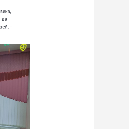
века,
а да
зей, –