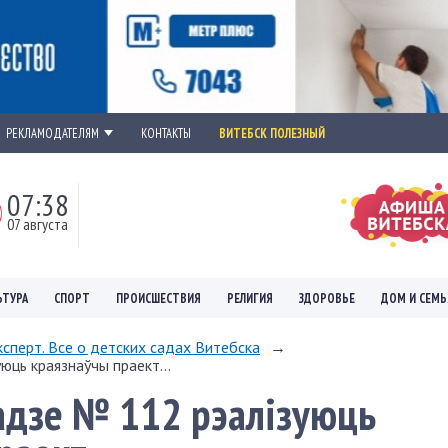
РЕКЛАМОДАТЕЛЯМ
КОНТАКТЫ
ВИТЕБСК ПОЛЕЗНЫЙ
07:38
07 августа
ЬТУРА
СПОРТ
ПРОИСШЕСТВИЯ
РЕЛИГИЯ
ЗДОРОВЬЕ
ДОМ И СЕМЬ
сперт. Все о детских садах Витебска
→
юць краязнаўчы праект...
адзе № 112 рэалізуюць