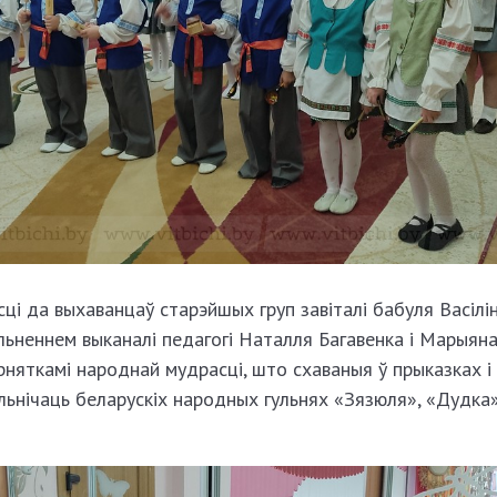
осці да выхаванцаў старэйшых груп завіталі бабуля Васілі
альненнем выканалі педагогі Наталля Багавенка і Марыян
рняткамі народнай мудрасці, што схаваныя ў прыказках і
льнічаць беларускіх народных гульнях «Зязюля», «Дудка