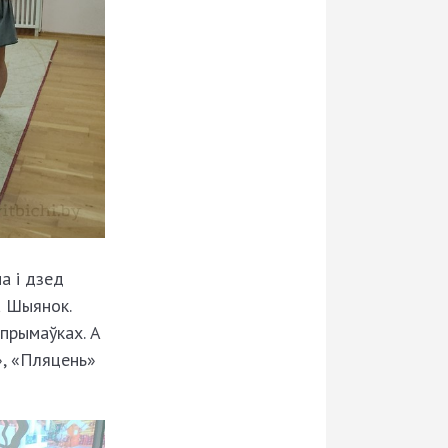
на і дзед
а Шыянок.
 прымаўках. А
», «Пляцень»