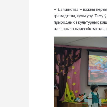
– Дзяцінства – важны перыяд
грамадства, культуру. Таму 
прыродных і культурных кашт
адзначыла намеснік загадчы