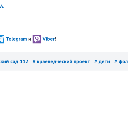
А.
Telegram
и
Viber
!
ский сад 112
# краеведческий проект
# дети
# фол