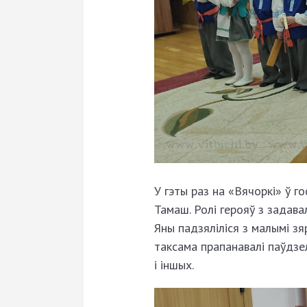
У гэты раз на «Вячоркі» ў г
Тамаш. Ролі герояў з задав
Яны падзяліліся з малымі зя
таксама прапанавалі паўдзе
і іншых.