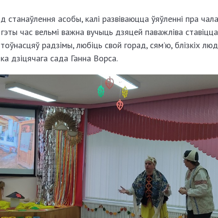
 станаўлення асобы, калі развіваюцца ўяўленні пра чала
ў гэты час вельмі важна вучыць дзяцей паважліва ставіцц
оўнасцяў радзімы, любіць свой горад, сям’ю, блізкіх люд
ка дзіцячага сада Ганна Ворса.