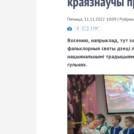
краязнаўчы п
Пятница, 11.11.2022 10:09
|
Рубрика
0
1707
Восенню, напрыклад, тут з
фальклорныя святы дзеці 
нацыянальнымі традыцыямі
гульнях.