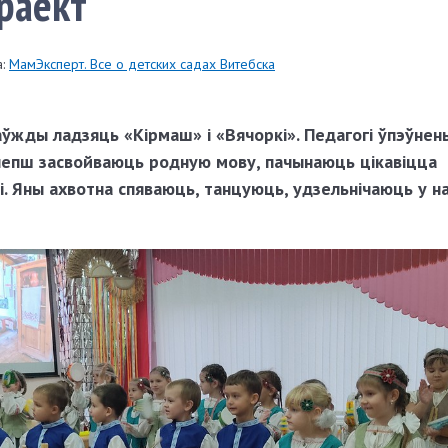
раект
:
МамЭксперт. Все о детских садах Витебска
аўжды ладзяць «Кірмаш» і «Вячоркі». Педагогі ўпэўнен
лепш засвойваюць родную мову, пачынаюць цікавіцца
. Яны ахвотна спяваюць, танцуюць, удзельнічаюць у 