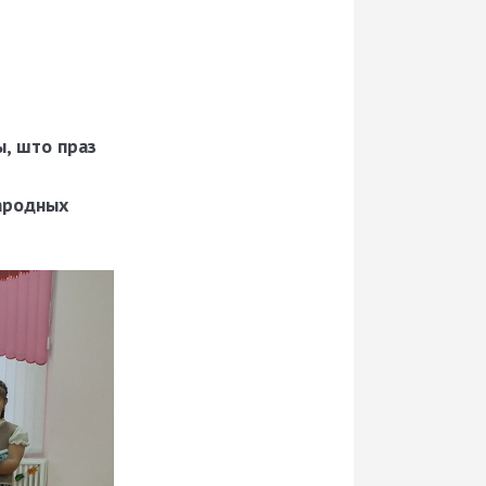
ы, што праз
народных