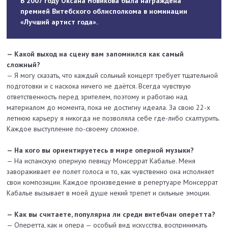
В 2007 году Оксана Новикова была награждена
премией Витебского облисполкома в номинации
«Лучший артист года».
— Какой выход на сцену вам запомнился как самый
сложный?
— Я могу сказать, что каждый сольный концерт требует тщательной
подготовки и с наскока ничего не даётся. Всегда чувствую
ответственность перед зрителем, поэтому и работаю над
материалом до момента, пока не достигну идеала. За свою 22-х
летнюю карьеру я никогда не позволяла себе где-либо схалтурить.
Каждое выступление по-своему сложное.
— На кого вы ориентируетесь в мире оперной музыки?
— На испанскую оперную певицу Монсеррат Кабалье. Меня
завораживает ее полет голоса и то, как чувственно она исполняет
свои композиции. Каждое произведение в репертуаре Монсеррат
Кабалье вызывает в моей душе некий трепет и сильные эмоции.
— Как вы считаете, популярна ли среди витебчан оперетта?
— Оперетта, как и опера — особый вид искусства, воспринимать