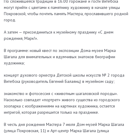
По сложившейся традиции в 16.00 горожане и гости Витебска
могут прийти с цветами к памятнику художнику в начале улицы
Покровской, чтобы почтить память Мастера, прославившего родной
город.
А затем — присоединиться к музейному празднику «С днем
рождения, Марк!».
В программе: новый квест по экспозиции Дома-музея Марка
Шагала для внимательных и вдумчивых знатоков биографии
художника;
концерт духового оркестра Детской школы искусств № 2 города
Витебска (руководитель Евгений Балаянц) в музейном саду;
знакомство и фотосессия с «животным шагаловской породы».
Насколько совпадет «портрет» живого существа из городского
зоопарка с изображениями на картинах художника, остается
интригой, которая разрешится только на празднике.
В честь дня рождения Мастера 7 июля Дом-музей Марка Шагала
(улица Покровская, 11) и Арт-центр Марка Шагала (улица