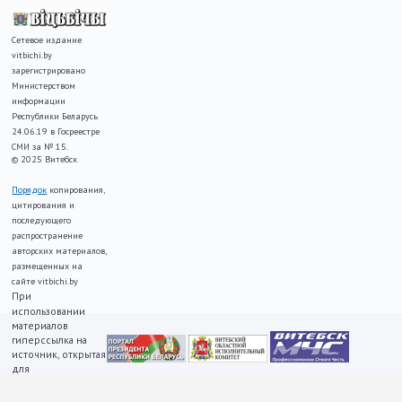
Сетевое издание
vitbichi.by
зарегистрировано
Министерством
информации
Республики Беларусь
24.06.19 в Госреестре
СМИ за № 15.
© 2025 Витебск
Порядок
копирования,
цитирования и
последующего
распространение
авторских материалов,
размещенных на
сайте vitbichi.by
При
использовании
материалов
гиперссылка на
источник, открытая
для
индексирования,
ОБЯЗАТЕЛЬНА!