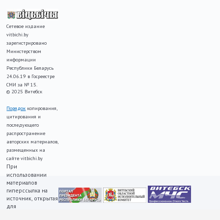
Сетевое издание
vitbichi.by
зарегистрировано
Министерством
информации
Республики Беларусь
24.06.19 в Госреестре
СМИ за № 15.
© 2025 Витебск
Порядок
копирования,
цитирования и
последующего
распространение
авторских материалов,
размещенных на
сайте vitbichi.by
При
использовании
материалов
гиперссылка на
источник, открытая
для
индексирования,