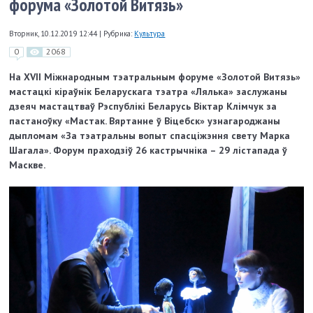
форума «Золотой Витязь»
Вторник, 10.12.2019 12:44
|
Рубрика:
Культура
0
2068
На XVII Міжнародным тэатральным форуме «Золотой Витязь»
мастацкі кіраўнік Беларускага тэатра «Лялька» заслужаны
дзеяч мастацтваў Рэспублікі Беларусь Віктар Клімчук за
пастаноўку «Мастак. Вяртанне ў Віцебск» узнагароджаны
дыпломам «За тэатральны вопыт спасціжэння свету Марка
Шагала». Форум праходзіў 26 кастрычніка – 29 лістапада ў
Маскве.