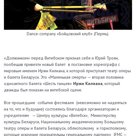
Dance-company «Бойцовский клуб» (Пермь).
«Должником» перед Витебском признал себя и Юрий Троян,
пообещав привезти новый балет в постановке хореографа с
мировым именем Иржи Килиана, к которой приступает театр оперы
и балета Беларуси. Это «Маленькая смерть» — вторая половина
одноактного балета «Шесть танцев»
Иржи Килиана
, который
дважды был показан на витебской сцене.
Все прошедшие события фестиваля (невозможно не надеяться
на то, что и будущие) состоялись благодаря организаторам и
учредителям — Центру культуры «Витебск», Министерству
культуры Беларуси, Национальному академическому Большому
театру оперы и балета Беларуси, облисполкому и горисполкому,
которые искренне признательны генеральному партнеру IFMC —