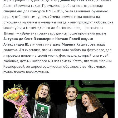
балет «Времена года». Премьерная работа, подготовленная
специально для конкурса IFMC-2015, была закончена буквально
перед отборочным туром. «Смена времен года похожа на
отношения мужчины и женщины, когда к ним приходит любовь, она
может уйти, а может длиться до бесконечности, — рассказала
Диана. — «Времена года» зародились после прочтения писем
Антуана де Сент-Экзюпери
и
Натали Палей
(внучки
Александра II
), эту книгу мне дала
Марина Кушнерова
, наша
солистка. И я счастлива, что мы показали работу на фестивале, где
я провела половину своей жизни, фестивале, который стал моей
любовью, детьми которого мы являемся». Кстати, пластика Марины
Кушнеровой, ее хореографическая образность во «Временах
года» просто восхитительны.