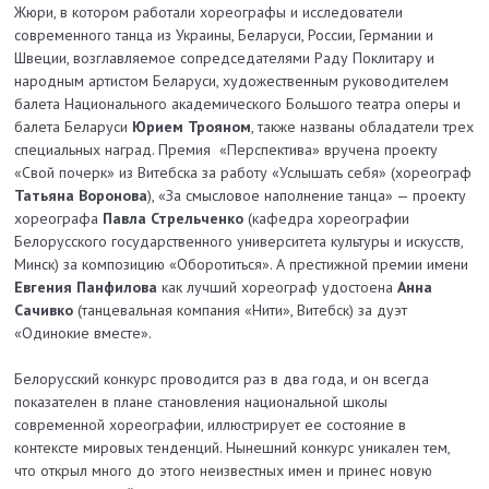
Жюри, в котором работали хореографы и исследователи
современного танца из Украины, Беларуси, России, Германии и
Швеции, возглавляемое сопредседателями Раду Поклитару и
народным артистом Беларуси, художественным руководителем
балета Национального академического Большого театра оперы и
балета Беларуси
Юрием Трояном
, также названы обладатели трех
специальных наград. Премия «Перспектива» вручена проекту
«Свой почерк» из Витебска за работу «Услышать себя» (хореограф
Татьяна Воронова
), «За смысловое наполнение танца» — проекту
хореографа
Павла Стрельченко
(кафедра хореографии
Белорусского государственного университета культуры и искусств,
Минск) за композицию «Оборотиться». А престижной премии имени
Евгения Панфилова
как лучший хореограф удостоена
Анна
Сачивко
(танцевальная компания «Нити», Витебск) за дуэт
«Одинокие вместе».
Белорусский конкурс проводится раз в два года, и он всегда
показателен в плане становления национальной школы
современной хореографии, иллюстрирует ее состояние в
контексте мировых тенденций. Нынешний конкурс уникален тем,
что открыл много до этого неизвестных имен и принес новую