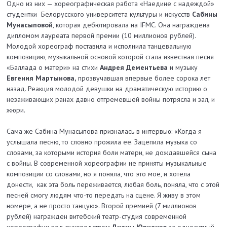
Одно из них — хореографическая работа «Наедине с надеждой»
студентки Белорусского университета культуры и искусств
Сабины
Мунасыповой
, которая дебютировала на IFMC. Она награждена
дипломом лауреата первой премии (10 миллионов рублей).
Молодой хореограф поставила и исполнила танцевальную
композицию, музыкальной основой которой стала известная песня
«Баллада о матери» на стихи
Андрея Дементьева
и музыку
Евгения Мартынова,
прозвучавшая впервые более сорока лет
назад. Реакция молодой девушки на драматическую историю о
незаживающих ранах давно отгремевшей войны потрясла и зал, и
жюри.
Сама же Сабина Мунасыпова призналась в интервью: «Когда я
услышала песню, то словно прожила ее. Зацепила музыка со
словами, за которыми история боли матери, не дождавшейся сына
с войны. В современной хореографии не приняты музыкальные
композиции со словами, но я поняла, что это мое, и хотела
донести, как эта боль переживается, любая боль, поняла, что с этой
песней смогу людям что-то передать на сцене. Я живу в этом
номере, а не просто танцую». Второй премией (7 миллионов
рублей) награжден витебский театр-студия современной
хореографии под руководством
Дианы Юрченко
за одноактный