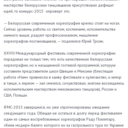
мастерстве белорусских танцовщиков присутствовал дефицит
идей, то конкурс-2015 опроверг это.
— Белорусская современная хореография крепко стоит на ногах.
Сейчас уровень работы со светом, костюмами, исполнительства
намного выше, радуют профессионализм, мышление
хореографов-постановщиков, — поделился Юрий Троян.
XXVIII Международный фестиваль современной хореографии
порадовал не только тем, что есть качественная белорусская
хореография, но и насыщенной гостевой программой, которую
составили представители школ Швеции и Мексики (блестящая
работа «Нам» привнесла в канву фестиваля и хулиганство, и юмор
в танце, и лиризм — зал смеялся, сочувствовал, знатоки восхищались
исполнительским мастерством мексиканских танцоров), России и
США, Польши.
IFMC-2015 завершился, но уже спрогнозированы ожидания
следующего года. Обещал не остаться в долгу перед фестивалем
один из самых востребованных хореографов Раду Поклитару,
«Киев модерн-балет» которого из-за гастрольного тура по Украине