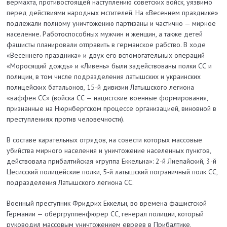
вермахта, противостоящей наступлению советских войск, уязвимо
перед действиями народных мстителей. На «Весеннем празднике»
подлежали полному уничтожению партизаны и частично — мирное
население. Работоспособных мужчин и женщин, а также детей
фашисты планировали отправить в германское рабство. В ходе
«Весеннего праздника» и двух его вспомогательных операций
«Моросящий дождь» и «Ливень» были задействованы полки СС и
полиции, в том числе подразделения латышских и украинских
полицейских батальонов, 15-й дивизии Латышского легиона
«ваффен СС» (войска СС — нацистские военные формирования,
признанные на Нюрнбергском процессе организацией, виновной в
преступлениях против человечности).
В составе карательных отрядов, на совести которых массовые
убийства мирного населения и уничтожение населенных пунктов,
действовала прибалтийская «группа Еккельна»: 2-й Лиепайский, 3-й
Цесисский полицейские полки, 5-й латышский пограничный полк СС,
подразделения Латышского легиона СС.
Военный преступник Фридрих Еккельн, во времена фашистской
Германии — обергруппенфюрер СС, генерал полиции, который
руководил массовым уничтожением евреев в Прибалтике,