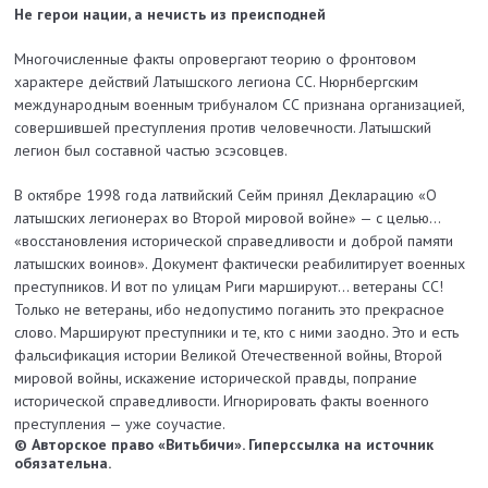
Не герои нации, а нечисть из преисподней
Многочисленные факты опровергают теорию о фронтовом
характере действий Латышского легиона СС. Нюрнбергским
международным военным трибуналом СС признана организацией,
совершившей преступления против человечности. Латышский
легион был составной частью эсэсовцев.
В октябре 1998 года латвийский Сейм принял Декларацию «О
латышских легионерах во Второй мировой войне» — с целью…
«восстановления исторической справедливости и доброй памяти
латышских воинов». Документ фактически реабилитирует военных
преступников. И вот по улицам Риги маршируют… ветераны СС!
Только не ветераны, ибо недопустимо поганить это прекрасное
слово. Маршируют преступники и те, кто с ними заодно. Это и есть
фальсификация истории Великой Отечественной войны, Второй
мировой войны, искажение исторической правды, попрание
исторической справедливости. Игнорировать факты военного
преступления — уже соучастие.
© Авторское право «Витьбичи». Гиперссылка на источник
обязательна.