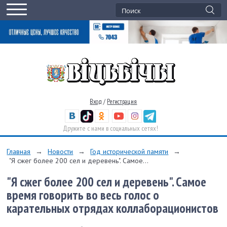
Вход
/
Регистрация
Дружите с нами в социальных сетях!
Главная
→
Новости
→
Год исторической памяти
→
"Я сжег более 200 сел и деревень". Самое...
"Я сжег более 200 сел и деревень". Самое
время говорить во весь голос о
карательных отрядах коллаборационистов