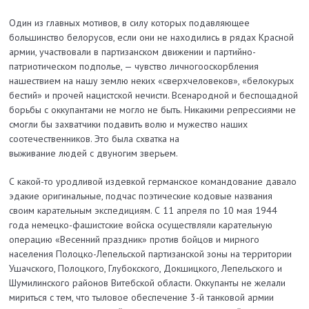
Один из главных мотивов, в силу которых подавляющее
большинство белорусов, если они не находились в рядах Красной
армии, участвовали в партизанском движении и партийно-
патриотическом подполье, — чувство личногооскорбления
нашествием на нашу землю неких «сверхчеловеков», «белокурых
бестий» и прочей нацистской нечисти. Всенародной и беспощадной
борьбы с оккупантами не могло не быть. Никакими репрессиями не
смогли бы захватчики подавить волю и мужество наших
соотечественников. Это была схватка на
выживание людей с двуногим зверьем.
С какой-то уродливой издевкой германское командование давало
эдакие оригинальные, подчас поэтические кодовые названия
своим карательным экспедициям. С 11 апреля по 10 мая 1944
года немецко-фашистские войска осуществляли карательную
операцию «Весенний праздник» против бойцов и мирного
населения Полоцко-Лепельской партизанской зоны на территории
Ушачского, Полоцкого, Глубокского, Докшицкого, Лепельского и
Шумилинского районов Витебской области. Оккупанты не желали
мириться с тем, что тыловое обеспечение 3-й танковой армии