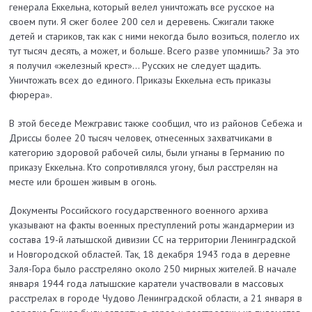
генерала Еккельна, который велел уничтожать все русское на
своем пути. Я сжег более 200 сел и деревень. Сжигали также
детей и стариков, так как с ними некогда было возиться, полегло их
тут тысяч десять, а может, и больше. Всего разве упомнишь? За это
я получил «железный крест»… Русских не следует щадить.
Уничтожать всех до единого. Приказы Еккельна есть приказы
фюрера».
В этой беседе Межгравис также сообщил, что из районов Себежа и
Дриссы более 20 тысяч человек, отнесенных захватчиками в
категорию здоровой рабочей силы, были угнаны в Германию по
приказу Еккельна. Кто сопротивлялся угону, был расстрелян на
месте или брошен живым в огонь.
Документы Российского государственного военного архива
указывают на факты военных преступлений роты жандармерии из
состава 19-й латышской дивизии СС на территории Ленинградской
и Новгородской областей. Так, 18 декабря 1943 года в деревне
Заля-Гора было расстреляно около 250 мирных жителей. В начале
января 1944 года латышские каратели участвовали в массовых
расстрелах в городе Чудово Ленинградской области, а 21 января в