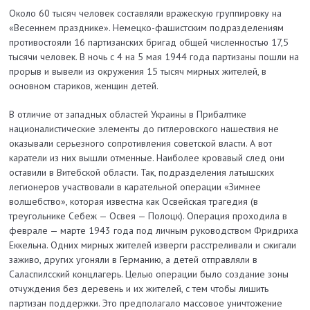
Около 60 тысяч человек составляли вражескую группировку на
«Весеннем празднике». Немецко-фашистским подразделениям
противостояли 16 партизанских бригад общей численностью 17,5
тысячи человек. В ночь с 4 на 5 мая 1944 года партизаны пошли на
прорыв и вывели из окружения 15 тысяч мирных жителей, в
основном стариков, женщин детей.
В отличие от западных областей Украины в Прибалтике
националистические элементы до гитлеровского нашествия не
оказывали серьезного сопротивления советской власти. А вот
каратели из них вышли отменные. Наиболее кровавый след они
оставили в Витебской области. Так, подразделения латышских
легионеров участвовали в карательной операции «Зимнее
волшебство», которая известна как Освейская трагедия (в
треугольнике Себеж — Освея — Полоцк). Операция проходила в
феврале — марте 1943 года под личным руководством Фридриха
Еккельна. Одних мирных жителей изверги расстреливали и сжигали
заживо, других угоняли в Германию, а детей отправляли в
Саласпилсcкий концлагерь. Целью операции было создание зоны
отчуждения без деревень и их жителей, с тем чтобы лишить
партизан поддержки. Это предполагало массовое уничтожение