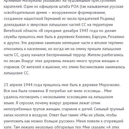
Архивные материалы указывают на чудовищные преступления
карателей. Один из офицеров штаба РОА (так называемая русская
освободительная армия — вооруженное формирование,
созданное нацистской Германий из числа предателей Родины)
докладывал о зверствах латышских частей СС на территории
Витебской области: «В середине декабря 1943 года по делам
службы пришлось мне быть в деревнях Князево, Барсуки, Розалино
и других. Эти деревни занимали немецкие части и вполне терпимо
относились к населению, но когда им на смену пришли латышские
части СС, сразу начался беспричинный террор. Жители разбегались
по лесам. Вокруг этих деревень лежало много трупов женщин и
стариков. От жителей я выяснил, что этими бесчинствами занимались
латышские СС.
23 апреля 1944 года пришлось мне быть в деревне Морочково.
Вся она была сожжена. В погребах хат жили эсэсовцы… Мне
удалось поговорить с несколькими эсэсовцами на латышском
языке. Я спросил, почему вокруг деревни лежат сотни
непогребенных трупов женщин, стариков и детей. Сильный трупный
запах носится в воздухе. Ответ был таким: «Мы их убили, чтобы
уничтожить как можно больше русских». Меня повели к сгоревшей
хате. Там лежало несколько обгорелых тел. Мне сказали: «А этих