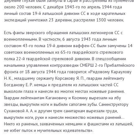
деревне Глухая были заперты в сарае и расстреляны из пулеметов
около 200 человек. С декабря 1943-го по апрель 1944 года
личный состав 19-й латышской дивизии СС в ходе карательных
экспедиций уничтожил 23 деревни, расстрелял 1300 человек.
Есть факты зверского обращения латышских легионеров СС с
военнопленными. В частности, 6 августа 1943 года личным
составом 43-го полка 19-й дивизии ваффен-СС были замучены 14
советских военнопленных из 65-го гвардейского стрелкового
полка 22-й гвардейской стрелковой дивизии. В спецсообщении
начальника управления контрразведки СМЕРШ 2-го Прибалтийского
фронта от 18 августа 1944 года говорится: «Рядовому Караулову
Н. К., младшему сержанту Корсакову Я. П., гвардии лейтенанту
Богданову Е. Р. немцы и предатели из латышских частей СС
выкололи глаза и нанесли во многих местах ножевые ранения.
Гвардии лейтенантам Кагановичу и Космину вырезали на лбу
звезды, выкрутили ноги и выбили сапогами зубы. Санинструктору
Сухановой А. А. и другим трем санитаркам вырезали груди,
выкрутили ноги, руки и нанесли множество ножевых ранений…
Никто из раненых, захваченных немцами и фашистами из латышей,
не избег пыток и мучительных издевательств».