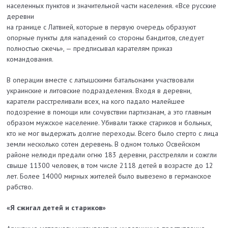
населенных пунктов и значительной части населения. «Все русские
деревни
на границе с Латвией, которые в первую очередь образуют
опорные пункты для нападений со стороны бандитов, следует
полностью сжечь», — предписывал карателям приказ
командования.
В операции вместе с латышскими батальонами участвовали
украинские и литовские подразделения. Входя в деревни,
каратели расстреливали всех, на кого падало малейшее
подозрение в помощи или сочувствии партизанам, а это главным
образом мужское население. Убивали также стариков и больных,
кто не мог выдержать долгие переходы. Всего было стерто с лица
земли несколько сотен деревень. В одном только Освейском
районе нелюди предали огню 183 деревни, расстреляли и сожгли
свыше 11300 человек, в том числе 2118 детей в возрасте до 12
лет. Более 14000 мирных жителей было вывезено в германское
рабство.
«Я сжигал детей и стариков»