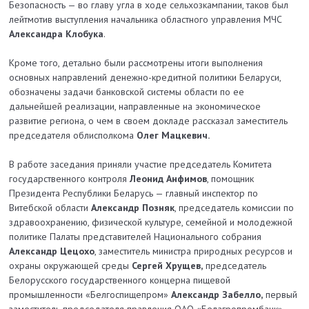
Безопасность — во главу угла в ходе сельхозкампании, таков был
лейтмотив выступления начальника областного управления МЧС
Александра Клобука
.
Кроме того, детально были рассмотрены итоги выполнения
основных направлений денежно-кредитной политики Беларуси,
обозначены задачи банковской системы области по ее
дальнейшей реализации, направленные на экономическое
развитие региона, о чем в своем докладе рассказал заместитель
председателя облисполкома
Олег Мацкевич.
В работе заседания приняли учас­тие председатель Комитета
государственного контроля
Леонид Анфимов
, помощник
Президента Республики Беларусь — главный инспектор по
Витебской области
Александр Позняк
, председатель комиссии по
здравоохранению, физиче­ской культуре, семейной и молодежной
политике Палаты представи­телей Национального собрания
Александр Цецохо
, заместитель министра природных ресурсов и
охраны окружающей среды
Сергей Хрущев,
председатель
Белорусского государственного концерна пищевой
промышленности «Белгоспище­пром»
Александр Забелло,
первый
заместитель председателя правления ОАО «Белагропромбанк»