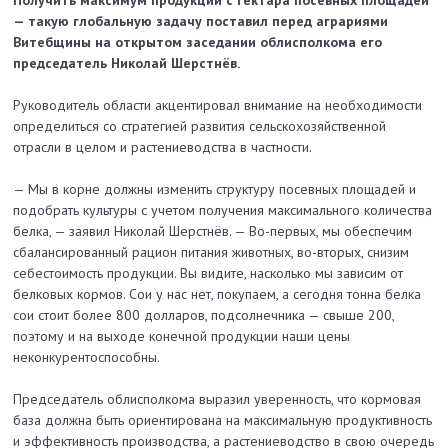
— такую глобальную задачу поставил перед аграриями
Витебщины на открытом заседании облисполкома его
председатель Николай Шерстнёв.
Руководитель области акцентировал внимание на необходимости
определиться со стратегией развития сельскохозяйственной
отрасли в целом и растениеводства в частности.
— Мы в корне должны изменить структуру посевных площадей и
подобрать культуры с учетом получения максимального количества
белка, — заявил Николай Шерстнёв. — Во-первых, мы обеспечим
сбалансированный рацион питания животных, во-вторых, снизим
себестоимость продукции. Вы видите, насколько мы зависим от
белковых кормов. Сои у нас нет, покупаем, а сегодня тонна белка
сои стоит более 800 долларов, подсолнечника — свыше 200,
поэтому и на выходе конечной продукции наши цены
неконкурентоспособны.
Председатель облисполкома выразил уверенность, что кормовая
база должна быть ориентирована на максимальную продуктивность
и эффективность производства, а рас­тениеводство в свою очередь