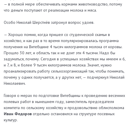
— в полной мере обеспечивать кормами животноводство, потому
что деньги поступают от реализации молока и мяса.
Особо Николай Шерстнёв затронул вопрос удоев.
— Хорошо помню, когда пришел со студенческой скамьи в
хозяйство, и как раз в то время популяризировалась программа
получения на Витебщине 4 тысяч килограммов молока от коровы.
Прошло 30 лет, и область так и не доит эти 4 тысячи. Надо бы
задуматься, почему. Сегодня в успешных хозяйствах мы имеем и 6,
и 7, и 8, и более 9 тысяч килограммов молока. Значит, нужно
проанализировать работу сельхозорганизаций так, чтобы понимать,
почему у одних получается, а у других нет, — подчеркнул Николай
Николаевич.
Говоря о мерах по подготовке Витебщины к проведению весенних
полевых работ в нынешнем году, заместитель председателя
комитета по сельскому хозяйству и продовольствию облисполкома
Иван Федоров
отдельно остановился на структуре посевных
культур.