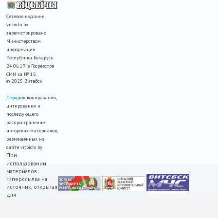
Сетевое издание
vitbichi.by
зарегистрировано
Министерством
информации
Республики Беларусь
24.06.19 в Госреестре
СМИ за № 15.
© 2025 Витебск
Порядок
копирования,
цитирования и
последующего
распространение
авторских материалов,
размещенных на
сайте vitbichi.by
При
использовании
материалов
гиперссылка на
источник, открытая
для
индексирования,
ОБЯЗАТЕЛЬНА!