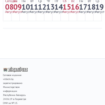
Сегодня
Вс
Пн
Вт
Ср
Чт
Пт
Сб
Вс
Пн
Вт
Ср
08
09
10
11
12
13
14
15
16
17
18
19
Август
Август
Август
Август
Август
Август
Август
Август
Август
Август
Август
Август
Сетевое издание
vitbichi.by
зарегистрировано
Министерством
информации
Республики Беларусь
24.06.19 в Госреестре
СМИ за № 15.