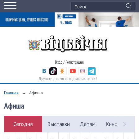
Вход
/
Регистрация
Дружите с нами в социальных сетях!
Главная
→
Афиша
Афиша
Сегодня
Выставки
Детям
Кино
Кон