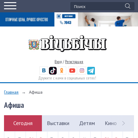
Вход
/
Регистрация
Дружите с нами в социальных сетях!
Главная
→
Афиша
Афиша
Сегодня
Выставки
Детям
Кино
Кон