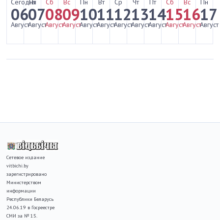
Сегодня
Пт
Сб
Вс
Пн
Вт
Ср
Чт
Пт
Сб
Вс
Пн
06
07
08
09
10
11
12
13
14
15
16
17
Август
Август
Август
Август
Август
Август
Август
Август
Август
Август
Август
Август
Сетевое издание
vitbichi.by
зарегистрировано
Министерством
информации
Республики Беларусь
24.06.19 в Госреестре
СМИ за № 15.