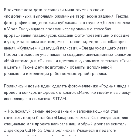
В течение лета дети составляли мини-отчеты о своих
«подопечных», выполняли различные творческие задания. Тексты,
фотографии и видеоролики публиковали в группе «Дзеткі і кветкі»
в Viber. Так, учащиеся провели исследование о способах
проращивания гладиолусов, создали фото-презентации о посадке
и уходе за своими «питомцами», а также видеоролики «Фаворит
июня», «Купалье», «Цветущий палисад», «Следы уходящего лета».
Проект вдохновил участников на создание анимационных фильмов
«Мой питомец» и «Пингвин и цветок» и кукольного спектакля «Ёжик
и цветы». Также дети подготовили объекты дополненной
реальности и коллекции работ компьютерной графики.
Появились и новые идеи: сделать фото-челлендж «Родныя людзі»,
провести конкурс цифровых открыток «Мамочке моей» и выставку-
инсталляцию в стилистике STEAM.
– Но, пожалуй, самым неожиданным и запоминающимся стал
спектакль театра батлейка «Папараць-кветка». Сказочную историю
специально для проекта написала наш добрый друг заместитель
директора СШ № 35 Ольга Белинская. Учащиеся и педагоги