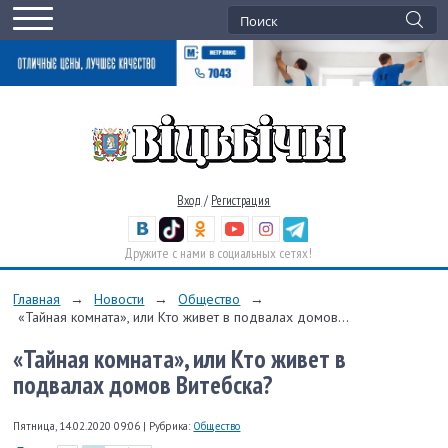
Вход
/
Регистрация
Дружите с нами в социальных сетях!
Главная
→
Новости
→
Общество
→
«Тайная комната», или Кто живет в подвалах домов...
«Тайная комната», или Кто живет в
подвалах домов Витебска?
Пятница, 14.02.2020 09:06
|
Рубрика:
Общество