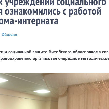
х учреждений социального
 ознакомились с работой
ома-интерната
:
Общество
ти и социальной защите Витебского облисполкома сов
дравоохранению организовал очередное методическо