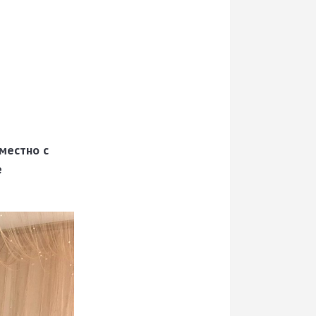
местно с
е