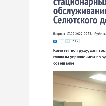
стационарны
обслуживания
Селютского д
Вторник, 13.09.2022 09:38
|
Рубрика
0
1515
Комитет по труду, занятос
главным управлением по з
совещание.