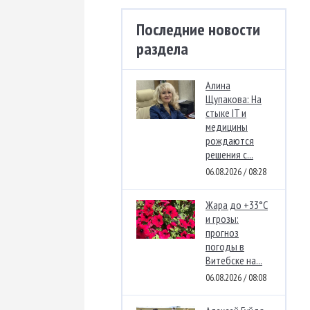
Последние новости
раздела
Алина
Щупакова: На
стыке IT и
медицины
рождаются
решения с...
06.08.2026 / 08:28
Жара до +33°C
и грозы:
прогноз
погоды в
Витебске на...
06.08.2026 / 08:08