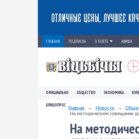
ГЛАВНАЯ
ПОДПИСКА
О ГАЗЕТЕ
АФИША
ОФИЦИАЛЬНО
ОБЩЕСТВО
ЭКОНОМИКА
КУЛ
БЛИЦОПРОС
Главная
→
Новости
→
Обще
На методическом совещании ди
На методиче