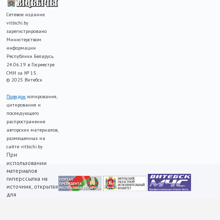
Сетевое издание
vitbichi.by
зарегистрировано
Министерством
информации
Республики Беларусь
24.06.19 в Госреестре
СМИ за № 15.
© 2025 Витебск
Порядок
копирования,
цитирования и
последующего
распространение
авторских материалов,
размещенных на
сайте vitbichi.by
При
использовании
материалов
гиперссылка на
источник, открытая
для
индексирования,
ОБЯЗАТЕЛЬНА!