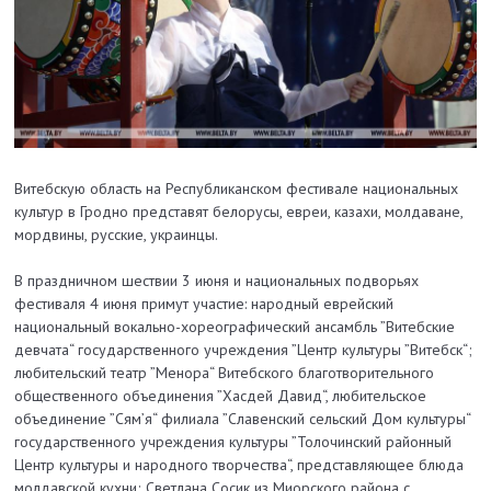
Витебскую область на Республиканском фестивале национальных
культур в Гродно представят белорусы, евреи, казахи, молдаване,
мордвины, русские, украинцы.
В праздничном шествии 3 июня и национальных подворьях
фестиваля 4 июня примут участие: народный еврейский
национальный вокально-хореографический ансамбль ”Витебские
девчата“ государственного учреждения ”Центр культуры ”Витебск“;
любительский театр ”Менора“ Витебского благотворительного
общественного объединения ”Хасдей Давид“, любительское
объединение ”Сям’я“ филиала ”Славенский сельский Дом культуры“
государственного учреждения культуры ”Толочинский районный
Центр культуры и народного творчества“, представляющее блюда
молдавской кухни; Светлана Сосик из Миорского района с