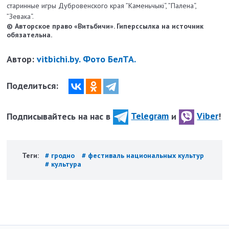
старинные игры Дубровенского края ”Каменьчыкі“, ”Палена“,
”Зевака“.
© Авторское право «Витьбичи». Гиперссылка на источник
обязательна.
Автор:
vitbichi.by. Фото БелТА.
Поделиться:
Подписывайтесь на нас в
Telegram
и
Viber
!
Теги:
# гродно
# фестиваль национальных культур
# культура