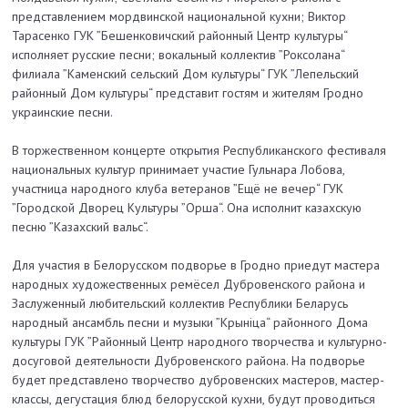
представлением мордвинской национальной кухни; Виктор
Тарасенко ГУК ”Бешенковичский районный Центр культуры“
исполняет русские песни; вокальный коллектив ”Роксолана“
филиала ”Каменский сельский Дом культуры“ ГУК ”Лепельский
районный Дом культуры“ представит гостям и жителям Гродно
украинские песни.
В торжественном концерте открытия Республиканского фестиваля
национальных культур принимает участие Гульнара Лобова,
участница народного клуба ветеранов ”Ещё не вечер“ ГУК
”Городской Дворец Культуры ”Орша“. Она исполнит казахскую
песню ”Казахский вальс“.
Для участия в Белорусском подворье в Гродно приедут мастера
народных художественных ремёсел Дубровенского района и
Заслуженный любительский коллектив Республики Беларусь
народный ансамбль песни и музыки ”Крыніца“ районного Дома
культуры ГУК ”Районный Центр народного творчества и культурно-
досуговой деятельности Дубровенского района. На подворье
будет представлено творчество дубровенских мастеров, мастер-
классы, дегустация блюд белорусской кухни, будут проводиться