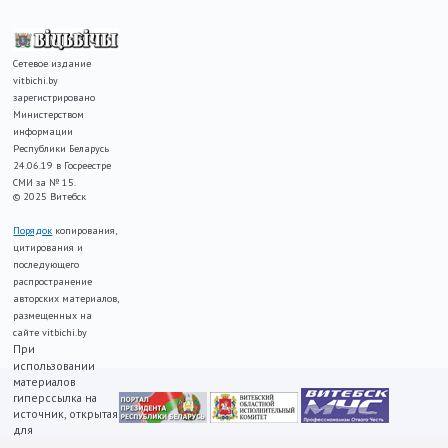
Сетевое издание
vitbichi.by
зарегистрировано
Министерством
информации
Республики Беларусь
24.06.19 в Госреестре
СМИ за № 15.
© 2025 Витебск
Порядок
копирования,
цитирования и
последующего
распространение
авторских материалов,
размещенных на
сайте vitbichi.by
При
использовании
материалов
гиперссылка на
источник, открытая
для
индексирования,