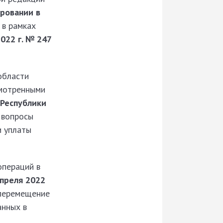
ировании в
 в рамках
022 г. № 247
области
смотренными
 Республики
 вопросы
и уплаты
операций в
апреля 2022
 перемещение
анных в