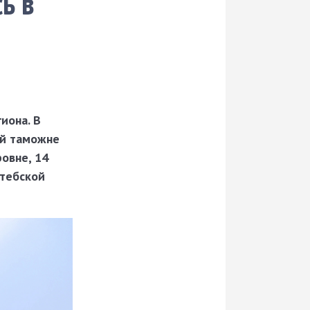
ь в
иона. В
ой таможне
овне, 14
итебской