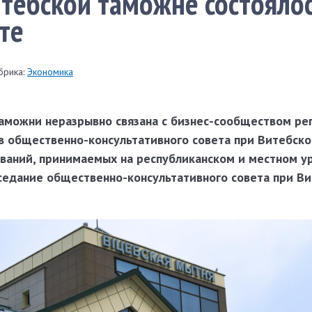
итебской таможне состоялос
те
брика:
Экономика
аможни неразрывно связана с бизнес-сообществом рег
в общественно-консультативного совета при Витебск
ваний, принимаемых на республиканском и местном ур
аседание общественно-консультативного совета при В