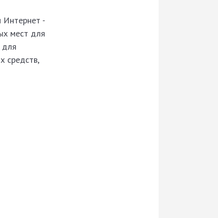
 Интернет -
ых мест для
х для
х средств,