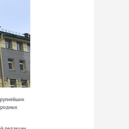
крупнейших
ародных
ой редакции