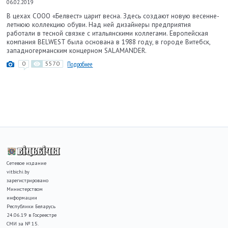
06.02.2019
В цехах СООО «Белвест» царит весна. Здесь создают новую весенне-
летнюю коллекцию обуви. Над ней дизайнеры предприятия
работали в тесной связке с итальянскими коллегами. Европейская
компания BELWEST была основана в 1988 году, в городе Витебск,
западногерманским концерном SALAMANDER.
0
5570
Подробнее
Сетевое издание
vitbichi.by
зарегистрировано
Министерством
информации
Республики Беларусь
24.06.19 в Госреестре
СМИ за № 15.