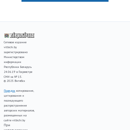
Сетевое издание
vitbichi.by
зарегистрировано
Министерством
информации
Республики Беларусь
24.06.19 в Госреестре
СМИ за № 15.
© 2025 Витебск
Порядок
копирования,
цитирования и
последующего
распространение
авторских материалов,
размещенных на
сайте vitbichi.by
При
использовании