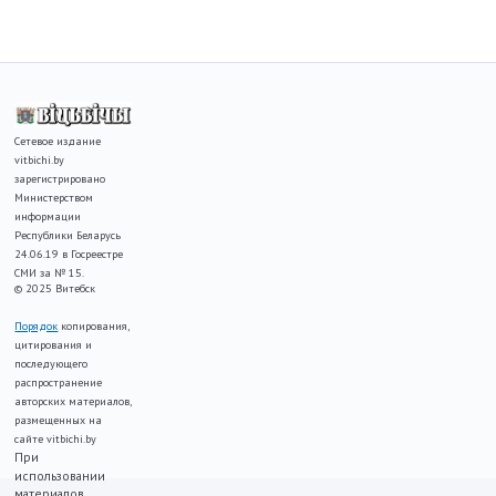
Сетевое издание
vitbichi.by
зарегистрировано
Министерством
информации
Республики Беларусь
24.06.19 в Госреестре
СМИ за № 15.
© 2025 Витебск
Порядок
копирования,
цитирования и
последующего
распространение
авторских материалов,
размещенных на
сайте vitbichi.by
При
использовании
материалов