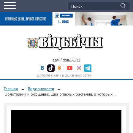
Вход
/
Регистрация
Дружите с нами в социальных сетях!
Главная
→
Видеоновости
→
Золотарник и борщевик. Два опасных растения, о которых...