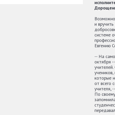
исполнит
Дорощен
Возможнос
и вручить
добросове
системе о
професси
Евгению С
-- На сам
октября -
учителей.
учеников,
которые н
от всего 
учителя, -
По своему
запомнила
студенчес
передавал