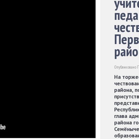
учит
педа
чест
Пер
райо
Опубликовано П
На торже
чествова
района, 
присутст
представ
Республик
глава ад
района г
Семёныче
образова