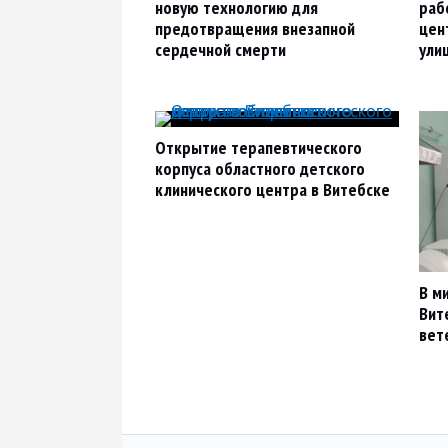
новую технологию для
раб
предотвращения внезапной
цен
сердечной смерти
ули
Открытие терапевтического
корпуса областного детского
клинического центра в Витебске
В м
Вит
вет