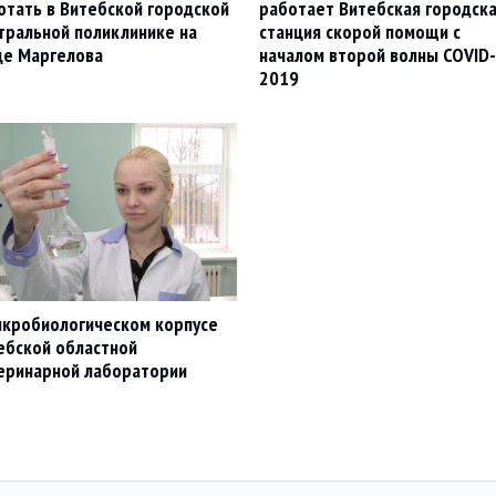
отать в Витебской городской
работает Витебская городск
тральной поликлинике на
станция скорой помощи с
це Маргелова
началом второй волны COVID-
2019
икробиологическом корпусе
ебской областной
еринарной лаборатории