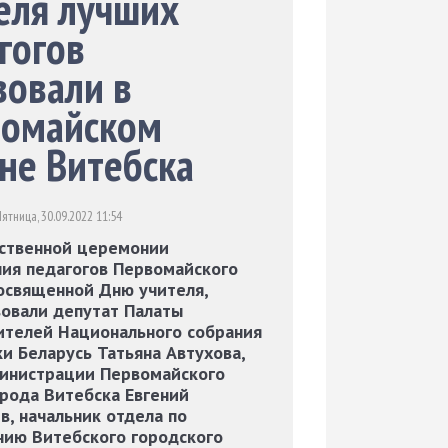
еля лучших
гогов
вовали в
вомайском
не Витебска
ятница, 30.09.2022 11:54
ственной церемонии
ния педагогов Первомайского
посвященной Дню учителя,
вовали депутат Палаты
ителей Национального собрания
и Беларусь Татьяна Автухова,
министрации Первомайского
орода Витебска Евгений
в, начальник отдела по
нию Витебского городского