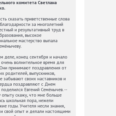
ельного комитета Светлана
ко.
ть сказать приветственные слова
 благодарности за многолетний
стный и результативный труд в
бразования, высокое
ональное мастерство выпала
емёнычеву.
ом деле, конец сентября и начало
- очень волнительное время для
 Они принимают поздравления от
 их родителей, выпускников,
е забывают своих наставников и
сердца поздравляют с Днем
- поделился Евгений Семёнычев. --
 опыту скажу, что мне больше
сь школьная пора, нежели
кие годы. Учителя несли знания,
и свой опыт и делали настоящими