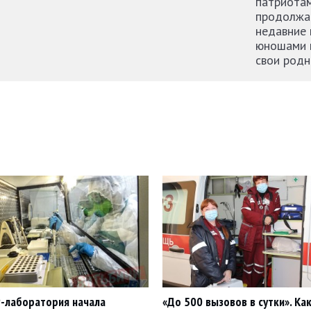
патриотам
продолжае
недавние 
юношами и
свои родн
-лаборатория начала
«До 500 вызовов в сутки». Ка