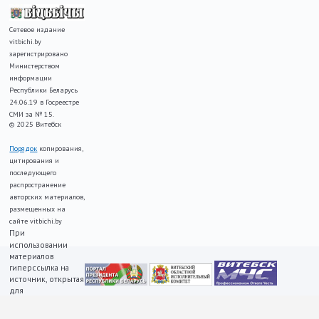
Сетевое издание
vitbichi.by
зарегистрировано
Министерством
информации
Республики Беларусь
24.06.19 в Госреестре
СМИ за № 15.
© 2025 Витебск
Порядок
копирования,
цитирования и
последующего
распространение
авторских материалов,
размещенных на
сайте vitbichi.by
При
использовании
материалов
гиперссылка на
источник, открытая
для
индексирования,
ОБЯЗАТЕЛЬНА!