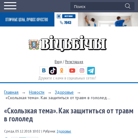
Вход
/
Регистрация
Дружите с нами в социальных сетях!
Главная
→
Новости
→
Здоровье
→
«Скользкая тема». Как защититься от травм в гололед...
«Скользкая тема». Как защититься от травм
в гололед
Среда, 05.12.2018 10:02
|
Рубрика:
Здоровье