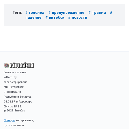
Теги:
# гололед
# предупреждение
# травма
#
падение
# витебск
# новости
Сетевое издание
vitbichi.by
зарегистрировано
Министерством
информации
Республики Беларусь
24.06.19 в Госреестре
СМИ за № 15.
© 2025 Витебск
Порядок
копирования,
цитирования и