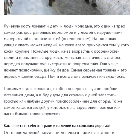
Лучевую кость ломают и дети, и люди молодые, это один из трех
самых распространенных переломов и у людей с нарушениями
минеральной плотности костей (остеопорозом). На скользких
улицах упасть может каждый, но хуже всего приходится тем, у кого
кости хрупкие. Пожилые люди, из-за возрастных особенностей
скелета (повышенная хрупкость, меньшая эластичность связок),
нередко получают очень серьезные повреждения. Они чаще
ломают позвоночник, шейку бедра. Самая серьезная травма – это
перелом шейки бедра. Почти всегда она означает инвалидность.
Пожилым в дни гололеда, особенно первого, лучше вообще
оставаться дома, а в будущем для скользких дней запастись
тростью или любым другим приспособлением для опоры. То же
самое касается людей, у которых есть нарушения походки или
часто бывают головокружения.
Как защитить себя от травм и падений на скользких дорогах?
От гололеда зимой никуда не денешься даже если дороги