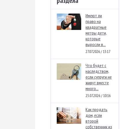
раздела
Имеют ли
право на
квадратные
метры дети,
которые
выросли в...
27.07.2026 / 13:17
Что будет с
наследством,
если супруги не
живут вместе
много...
23.07.2026 / 10:16
Как продать
дом, если
второй
собственник из