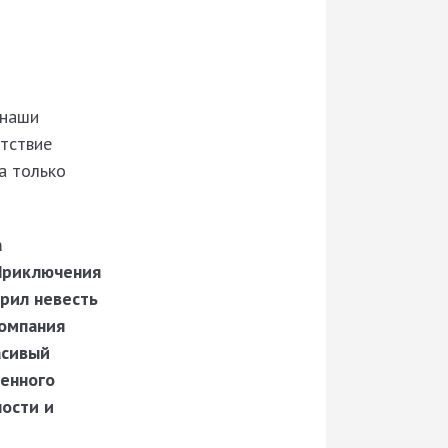
 наши
утствие
а только
а
«Приключения
орил невесть
компания
асивый
венного
ности и