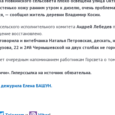
ка Новкинского сельсовета плохо освещена улица Октя
астенько хожу ранним утром к дизелю, очень проблема
я, — сообщил житель деревни Владимир Косин.
сельского исполнительного комитета
Андрей Лебедев
щение восстановлено.
говорила и витебчанка Наталья Петровская, дескать, 
зова, 22 и 2#й Чернышевской на двух столбах не гори
анет очередным напоминанием работникам Горсвета о том
чи». Гиперссылка на источник обязательна.
» дежурила Елена БАШУН.
Telegram
и
Viber
!