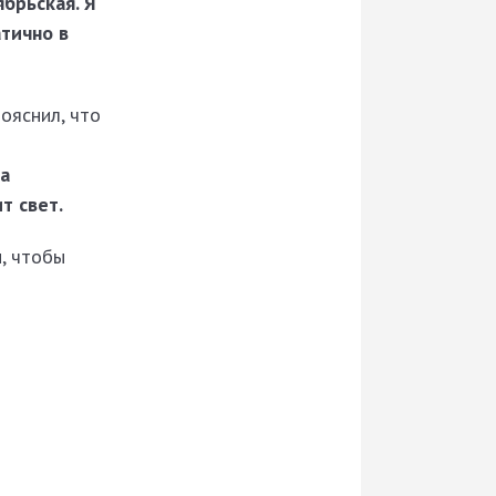
брьская. Я
тично в
пояснил, что
на
т свет.
, чтобы