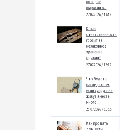
которые
выросли в...
27.07.2026 / 13:17
Какая
ответственность
грозит за
незаконное
хранение
оружия?
27.07.2026 / 12:19
Что будет с
наследством,
если супруги не
живут вместе
много...
23.07.2026 / 10:16
Как продать
дом, если