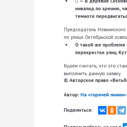
 — В деревне Соснов
инвалид по зрению, ч
темноте передвигатьс
Председатель Новкинского 
по улице Октябрьской осве
О такой же проблеме 
перекрестке улиц Куту
Будем считать, что это ст
выполнить данную заявку.
© Авторское право «Витьби
Автор:
На «горячей линии
Поделиться:
Подписывайтесь на нас в