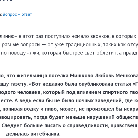
:
Вопрос – ответ
инию» в этот раз поступило немало звонков, в которых
 разные вопросы — от уже традиционных, таких как отс
по поводу «лжи, которая быстрее свет облетит, а правд
но, что жительница поселка Мишково Любовь Мешков
ашу газету. «Вот недавно была опубликована статья 
лодого человека, который под влиянием спиртного тв
есте. А ведь если бы не было ночных заведений, где 
, попивая водку и пиво, может, не произошел бы некр
овоцировать, тогда будет меньше нарушений общест
. Следует больше писать о справедливости, нравствен
 — делилась витебчанка.