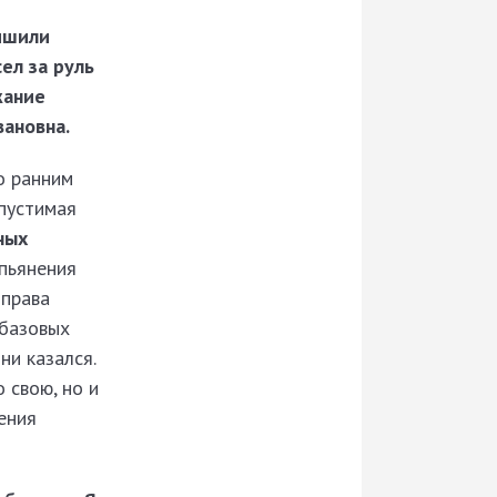
лишили
ел за руль
жание
вановна.
о ранним
опустимая
ных
опьянения
 права
 базовых
ни казался.
 свою, но и
ения