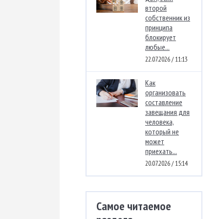
второй
собственник из
принципа
блокирует
любые...
22.07.2026 / 11:13
Как
организовать
составление
завещания для
человека,
который не
может
приехать...
20.07.2026 / 15:14
Самое читаемое