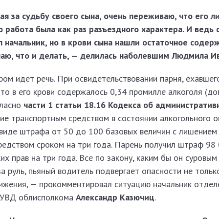
ая за судьбу своего сына, очень переживаю, что его 
о работа была как раз разъездного характера. И ведь с
ал начальник, но в крови сына нашли остаточное содер
знаю, что и делать, — делилась наболевшим Людмила И
ом идет речь. При освидетельствовании парня, ехавшег
 что в его крови содержалось 0,34 промилле алкоголя (д
гласно
части 1 статьи 18.16 Кодекса об административ
ние транспортным средством в состоянии алкогольного 
 виде штрафа от 50 до 100 базовых величин с лишением
редством сроком на три года. Парень получил штраф 98
х прав на три года. Все по закону, каким бы он суровым 
за руль, пьяный водитель подвергает опасности не только
вижения, — прокомментировал ситуацию начальник отдел
 УВД облисполкома
Александр Казючиц
.