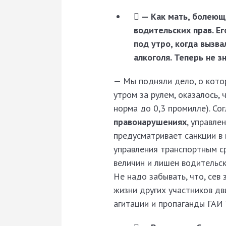
 — Как мать, болеющ
водительских прав. Ег
под утро, когда вызв
алкоголя. Теперь не 
— Мы подняли дело, о котор
утром за рулем, оказалось,
норма до 0,3 промилле). Со
правонарушениях
, управле
предусматривает санкции в
управления транспортным с
величин и лишен водительски
Не надо забывать, что, сев 
жизни других участников д
агитации и пропаганды ГАИ