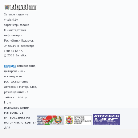
Сетевое издание
vitbichi.by
зарегистрировано
Министерством
информации
Республики Беларусь
24.06.19 в Госреестре
СМИ за № 15.
© 2025 Витебск
Порядок
копирования,
цитирования и
последующего
распространение
авторских материалов,
размещенных на
сайте vitbichi.by
При
использовании
материалов
гиперссылка на
источник, открытая
для
индексирования,
ОБЯЗАТЕЛЬНА!