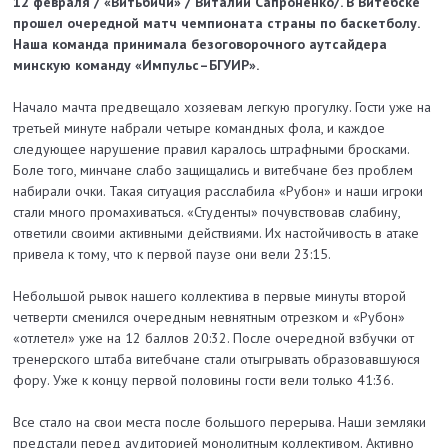
12 февраля / «Витьбичи» / Виталий Сапроненко/.
В Витебске
прошел очередной матч чемпионата страны по баскетболу.
Наша команда принимала безоговорочного аутсайдера
минскую команду «Импульс–БГУИР».
Начало мачта предвещало хозяевам легкую прогулку. Гости уже на
третьей минуте набрали четыре командных фола, и каждое
следующее нарушение правил каралось штрафными бросками.
Боле того, минчане слабо защищались и витебчане без проблем
набирали очки. Такая ситуация расслабила «Рубон» и наши игроки
стали много промахиваться. «Студенты» почувствовав слабину,
ответили своими активными действиями. Их настойчивость в атаке
привела к тому, что к первой паузе они вели 23:15.
Небольшой рывок нашего коллектива в первые минуты второй
четверти сменился очередным невнятным отрезком и «Рубон»
«отлетел» уже на 12 баллов 20:32. После очередной взбучки от
тренерского штаба витебчане стали отыгрывать образовавшуюся
фору. Уже к концу первой половины гости вели только 41:36.
Все стало на свои места после большого перерыва. Наши земляки
предстали перед аудиторией монолитным коллективом. Активно