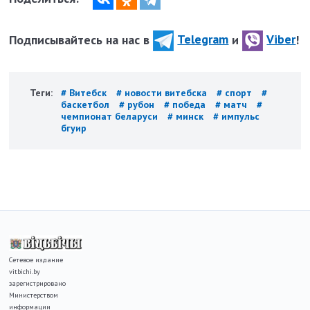
Подписывайтесь на нас в
Telegram
и
Viber
!
Теги:
# Витебск
# новости витебска
# спорт
#
баскетбол
# рубон
# победа
# матч
#
чемпионат беларуси
# минск
# импульс
бгуир
Сетевое издание
vitbichi.by
зарегистрировано
Министерством
информации