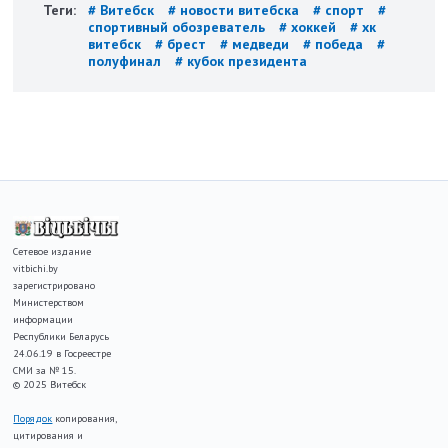
Теги:
# Витебск
# новости витебска
# спорт
#
спортивный обозреватель
# хоккей
# хк
витебск
# брест
# медведи
# победа
#
полуфинал
# кубок президента
Сетевое издание
vitbichi.by
зарегистрировано
Министерством
информации
Республики Беларусь
24.06.19 в Госреестре
СМИ за № 15.
© 2025 Витебск
Порядок
копирования,
цитирования и