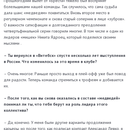
Прошлогодний вылет от «Бреста» тяжело был воспринят
болельщиками нашей команды. Так случилось, что сама судьба
дала шанс «медведям» поквитаться. Вновь второе место в
регулярном чемпионате и снова старый соперник в лице «зубров».
О важности сатисфакции и долгожданного преодоления
четвертьфинальной серии говорили многие. В том числе и один из
лидеров «мишек» Никита Ядроец, который поделился своими
мыслями .
– Ты вернулся в «Витебск» спустя несколько лет выступления
в России. Что изменилось за это время в клубе?
– Очень многое. Раньше просто выход в плей-офф уже был повод
для радости. Теперь команда стремиться к трофеям и добивается
их.
– После того, как вы снова оказались в составе «медведей»
понимал ли ты, что тебя берут на роль лидера этого
коллектива?
– Да, конечно. У меня были другие варианты продолжения
карьеры, но после того, как подписал контракт Александр Левко, я