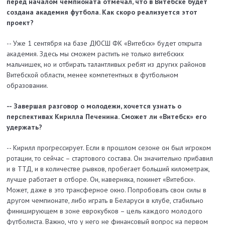
перед началом чемпионата отмечал, что в Витебске будет
создана академия футбола. Как скоро реализуется этот
проект?
-- Уже 1 сентября на базе ДЮСШ ФК «Витебск» будет открыта
академия. Здесь мы сможем растить не только витебских
мальчишек, но и отбирать талантливых ребят из других районов
Витебской области, менее компетентных в футбольном
образовании.
-- Завершая разговор о молодежи, хочется узнать о
перспективах Кирилла Печенина. Сможет ли «Витебск» его
удержать?
-- Кирилл прогрессирует. Если в прошлом сезоне он был игроком
ротации, то сейчас – стартового состава. Он значительно прибавил
и в ТТД, и в количестве рывков, пробегает больший километраж,
лучше работает в отборе. Он, наверняка, покинет «Витебск».
Может, даже в это трансферное окно. Попробовать свои силы в
другом чемпионате, либо играть в Беларуси в клубе, стабильно
финиширующем в зоне еврокубков – цель каждого молодого
футболиста. Важно, что у него не финансовый вопрос на первом