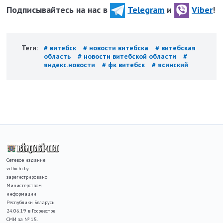
Подписывайтесь на нас в
Telegram
и
Viber
!
Теги:
# витебск
# новости витебска
# витебская
область
# новости витебской области
#
яндекс.новости
# фк витебск
# ясинский
Сетевое издание
vitbichi.by
зарегистрировано
Министерством
информации
Республики Беларусь
24.06.19 в Госреестре
СМИ за № 15.