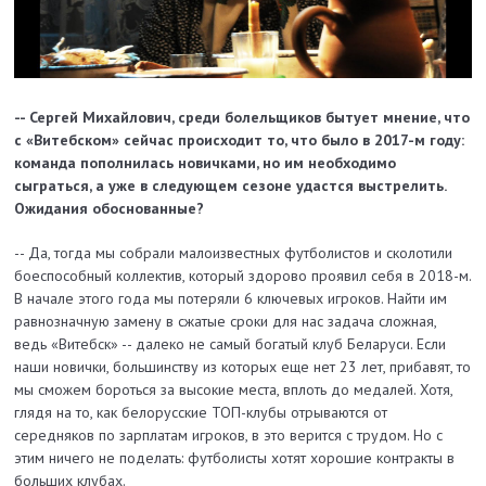
-- Сергей Михайлович, среди болельщиков бытует мнение, что
с «Витебском» сейчас происходит то, что было в 2017-м году:
команда пополнилась новичками, но им необходимо
сыграться, а уже в следующем сезоне удастся выстрелить.
Ожидания обоснованные?
-- Да, тогда мы собрали малоизвестных футболистов и сколотили
боеспособный коллектив, который здорово проявил себя в 2018-м.
В начале этого года мы потеряли 6 ключевых игроков. Найти им
равнозначную замену в сжатые сроки для нас задача сложная,
ведь «Витебск» -- далеко не самый богатый клуб Беларуси. Если
наши новички, большинству из которых еще нет 23 лет, прибавят, то
мы сможем бороться за высокие места, вплоть до медалей. Хотя,
глядя на то, как белорусские ТОП-клубы отрываются от
середняков по зарплатам игроков, в это верится с трудом. Но с
этим ничего не поделать: футболисты хотят хорошие контракты в
больших клубах.