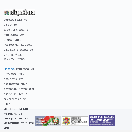
Сетевое издание
vitbichi.by
зарегистрировано
Министерством
информации
Республики Беларусь
24.06.19 в Госреестре
СМИ за № 15.
© 2025 Витебск
Порядок
копирования,
цитирования и
последующего
распространение
авторских материалов,
размещенных на
сайте vitbichi.by
При
использовании
материалов
гиперссылка на
источник, открытая
для