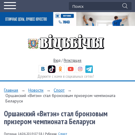
Вход
/
Регистрация
Дружите с нами в социальных сетях!
Главная
→
Новости
→
Спорт
→
Оршанский «Витэн» стал бронзовым призером чемпионата
Беларуси
Оршанский «Витэн» стал бронзовым
призером чемпионата Беларуси
Пятница, 14.06.2019 07:58
|
Рубрика:
Спорт