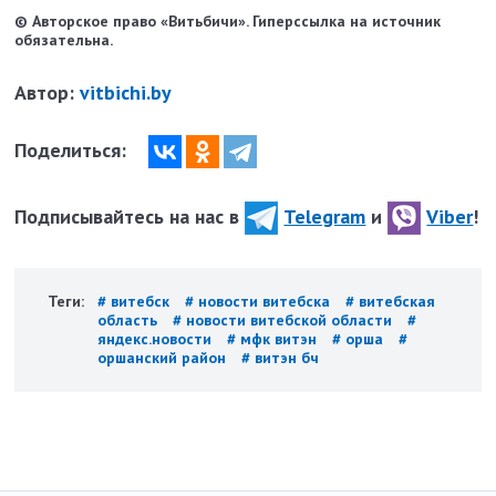
© Авторское право «Витьбичи». Гиперссылка на источник
обязательна.
Автор:
vitbichi.by
Поделиться:
Подписывайтесь на нас в
Telegram
и
Viber
!
Теги:
# витебск
# новости витебска
# витебская
область
# новости витебской области
#
яндекс.новости
# мфк витэн
# орша
#
оршанский район
# витэн бч