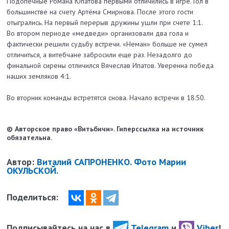
Подопечные Романа Юпатова первыми отличились в игре. Гол в
большинстве на счету Артёма Смирнова. После этого гости
отыгрались. На первый перерыв дружины ушли при счете 1:1.
Во втором периоде «медведи» организовали два гола и
фактически решили судьбу встречи. «Неман» больше не сумел
отличиться, а витебчане забросили еще раз. Незадолго до
финальной сирены отличился Вячеслав Ипатов. Уверенна победа
наших земляков 4:1.
Во вторник команды встретятся снова. Начало встречи в 18:50.
© Авторское право «Витьбичи». Гиперссылка на источник
обязательна.
Автор:
Виталий САПРОНЕНКО. Фото Марии
ОКУЛЬСКОЙ.
Поделиться:
Подписывайтесь на нас в
Telegram
и
Viber
!