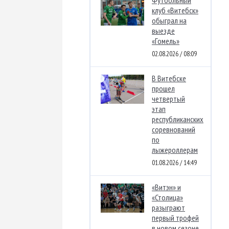
Футбольный
клуб «Витебск»
обыграл на
выезде
«Гомель»
02.08.2026 / 08:09
В Витебске
прошел
четвертый
этап
республиканских
соревнований
по
лыжероллерам
01.08.2026 / 14:49
«Витэн» и
«Столица»
разыграют
первый трофей
в новом сезоне