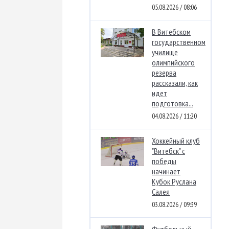
05.08.2026 / 08:06
В Витебском
государственном
училище
олимпийского
резерва
рассказали, как
идет
подготовка...
04.08.2026 / 11:20
Хоккейный клуб
"Витебск" с
победы
начинает
Кубок Руслана
Салея
03.08.2026 / 09:39