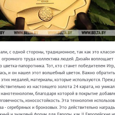
ли, с одной стороны, традиционное, так как это классич
д огромного труда коллектива людей. Дизайн воплощает
о цветка-папоротника. Тот, кто станет победителем Игр
лась, и он нашел этот волшебный цветок. Важно обратить
 этих медалей, материалы, которые используются. Прежд
ействительно из настоящего золота 24 карата, но уникаль
 нанотехнологии, благодаря которой в покрытие добавл
лговечность, износостойкость. Эта технология использов
а - серебряных и бронзовых. Это действительно наград
ный и знаковый форум для Европы, как II Европейские игр