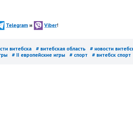
Telegram
и
Viber
!
ости витебска
# витебская область
# новости витебс
игры
# II европейские игры
# спорт
# витебск спорт