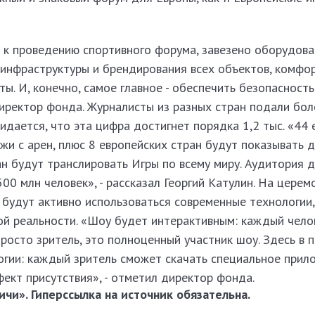
 к проведению спортивного форума, завезено оборудова
инфраструктуры и брендирования всех объектов, комфо
ты. И, конечно, самое главное - обеспечить безопасност
директор фонда. Журналисты из разных стран подали боле
идается, что эта цифра достигнет порядка 1,2 тыс. «44 
жи с арен, плюс 8 европейских стран будут показывать д
ан будут транслировать Игры по всему миру. Аудитория
0 млн человек», - рассказал Георгий Катулин. На церем
р будут активно использоваться современные технологии
ой реальности. «Шоу будет интерактивным: каждый чело
росто зритель, это полноценный участник шоу. Здесь в 
огии: каждый зритель сможет скачать специальное прило
ект присутствия», - отметил директор фонда.
чи». Гиперссылка на источник обязательна.