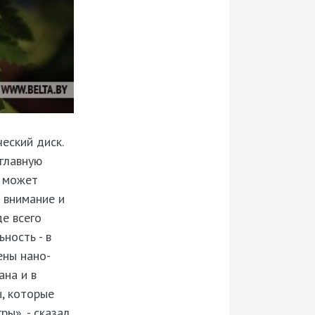
еский диск.
 главную
, может
 внимание и
е всего
ность - в
ены нано-
ана и в
ы, которые
ы», - сказал