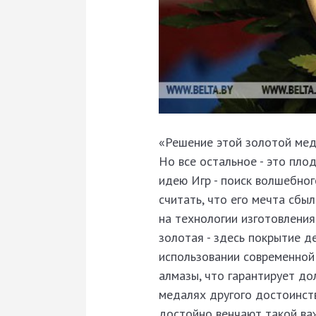
«Решение этой золотой меда
Но все остальное - это пло
идею Игр - поиск волшебног
считать, что его мечта сбы
на технологии изготовления
золотая - здесь покрытие д
использовании современной
алмазы, что гарантирует до
медалях другого достоинств
достойно венчают такой важ