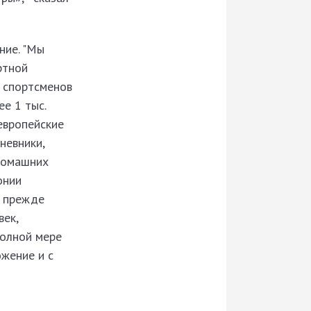
ние. "Мы
ртной
ь спортсменов
е 1 тыс.
европейские
невники,
 домашних
онии
, прежде
век,
полной мере
жение и с