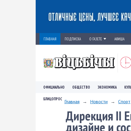
ГЛАВНАЯ
ПОДПИСКА
О ГАЗЕТЕ
АФИША
ОФИЦИАЛЬНО
ОБЩЕСТВО
ЭКОНОМИКА
КУЛ
БЛИЦОПРОС
Главная
→
Новости
→
Спорт
Дирекция II Е
дизайне и со