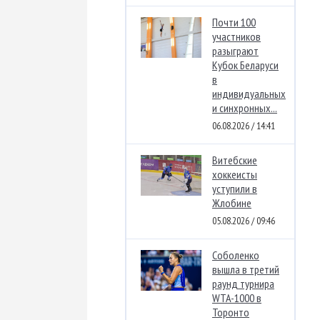
Почти 100
участников
разыграют
Кубок Беларуси
в
индивидуальных
и синхронных...
06.08.2026 / 14:41
Витебские
хоккеисты
уступили в
Жлобине
05.08.2026 / 09:46
Соболенко
вышла в третий
раунд турнира
WTA-1000 в
Торонто