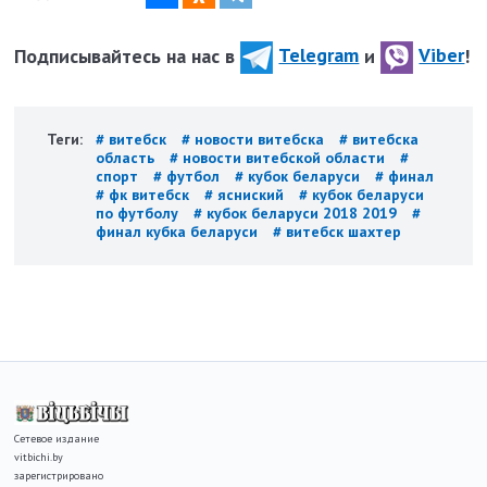
Подписывайтесь на нас в
Telegram
и
Viber
!
Теги:
# витебск
# новости витебска
# витебска
область
# новости витебской области
#
спорт
# футбол
# кубок беларуси
# финал
# фк витебск
# ясниский
# кубок беларуси
по футболу
# кубок беларуси 2018 2019
#
финал кубка беларуси
# витебск шахтер
Сетевое издание
vitbichi.by
зарегистрировано