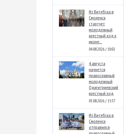
Из Витебска в
Смоленск
стартует
молодежный
крестный ход к
иконе...
04.08.2026 / 10:02
4 августа
начнется
православный
молодежный
Одигитриевский
крестный ход
03.08.2026 / 15:57
Из Витебска в
Смоленск
отправился
православный