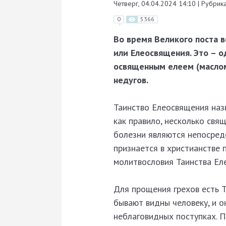
Четверг, 04.04.2024 14:10
|
Рубрика
0
5366
Во время Великого поста в
или Елеосвящения. Это – о
освященным елеем (маслом
недугов.
Таинство Елеосвящения наз
как правило, несколько свя
болезни являются непосредс
признается в христианстве 
молитвословия Таинства Ел
Для прощения грехов есть Т
бывают видны человеку, и он
неблаговидных поступках. 