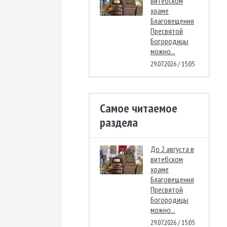
витебском
храме
Благовещения
Пресвятой
Богородицы
можно...
29.07.2026 / 15:05
Самое читаемое
раздела
До 2 августа в
витебском
храме
Благовещения
Пресвятой
Богородицы
можно...
29.07.2026 / 15:05