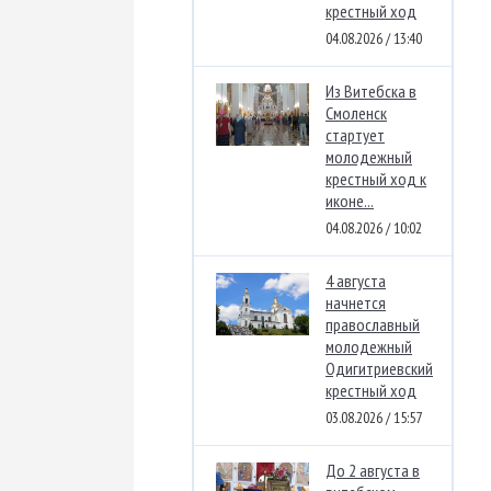
крестный ход
04.08.2026 / 13:40
Из Витебска в
Смоленск
стартует
молодежный
крестный ход к
иконе...
04.08.2026 / 10:02
4 августа
начнется
православный
молодежный
Одигитриевский
крестный ход
03.08.2026 / 15:57
До 2 августа в