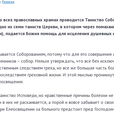
:
Религия
о всех православных храмах проводится Таинство Соб
дно из семи таинств Церкви, в котором через помазан
), подается Божия помощь для исцеления душевных 
ывается Соборованием, потому что для его совершения 
щенников – собор. Нельзя утверждать, что все без исклю
твенным следствием греха, но все же большая часть бо
последствием греховной жизни. И этой мыслью проникну
еосвящения.
аинство Исповеди, но нравственные причины болезни не
 в них не раскаивается, а порой и вовсе забывает о свои
При Елеосвящении за больного предстоит пред Господом