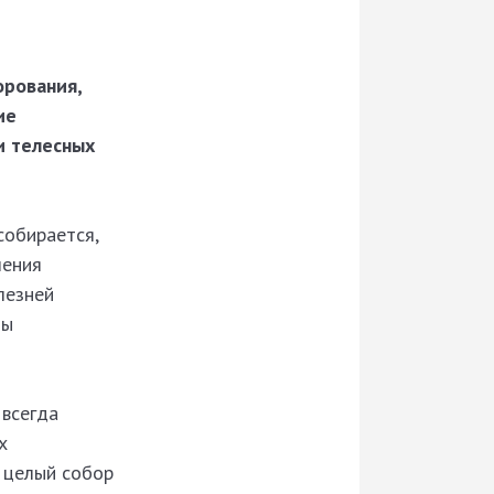
орования,
ие
и телесных
собирается,
чения
лезней
ты
 всегда
х
 целый собор