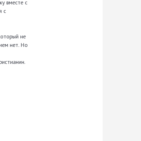
ку вместе с
я с
который не
ием нет. Но
ристианин.