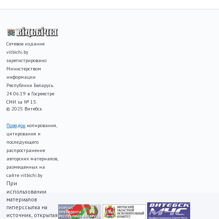
Сетевое издание
vitbichi.by
зарегистрировано
Министерством
информации
Республики Беларусь
24.06.19 в Госреестре
СМИ за № 15.
© 2025 Витебск
Порядок
копирования,
цитирования и
последующего
распространение
авторских материалов,
размещенных на
сайте vitbichi.by
При
использовании
материалов
гиперссылка на
источник, открытая