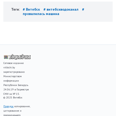
Теги:
# Витебск
# витебскводоканал
#
провалилась машина
Сетевое издание
vitbichi.by
зарегистрировано
Министерством
информации
Республики Беларусь
24.06.19 в Госреестре
СМИ за № 15.
© 2025 Витебск
Порядок
копирования,
цитирования и
последующего