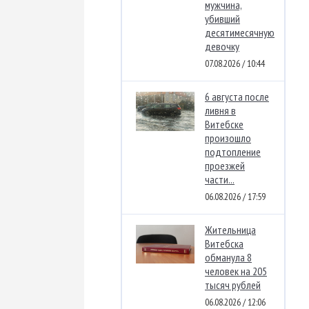
мужчина,
убивший
десятимесячную
девочку
07.08.2026 / 10:44
6 августа после
ливня в
Витебске
произошло
подтопление
проезжей
части...
06.08.2026 / 17:59
Жительница
Витебска
обманула 8
человек на 205
тысяч рублей
06.08.2026 / 12:06