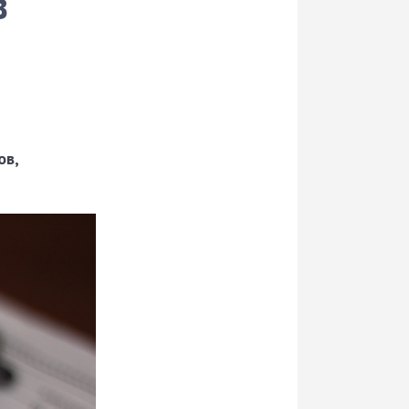
в
ов,