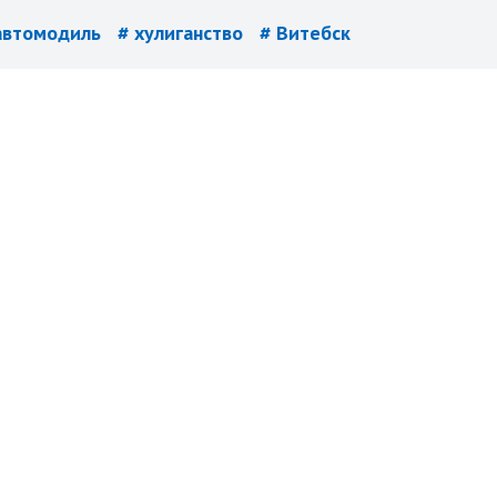
автомодиль
# хулиганство
# Витебск