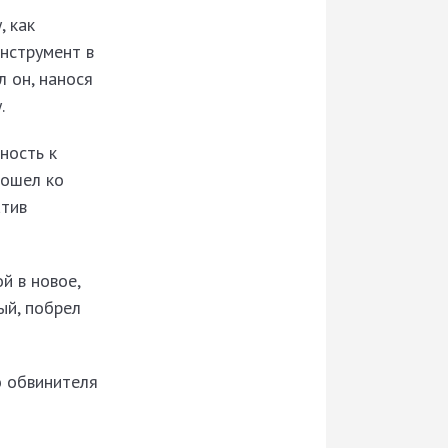
, как
инструмент в
л он, нанося
.
ность к
дошел ко
атив
й в новое,
ый, побрел
о обвинителя