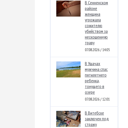
В Сенненском
районе
женщина
угрожала
сожителю
убийством за
нескошенную
траву
07.08.2026 / 14:05
В Ушачах
мужчина спас
пятилетнего
ребенка,
тонущего в
озере
07.08.2026 / 12:01
В Витебске
заключен под
стражу