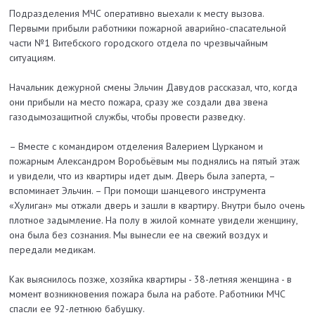
Подразделения МЧС оперативно выехали к месту вызова.
Первыми прибыли работники пожарной аварийно-спасательной
части №1 Витебского городского отдела по чрезвычайным
ситуациям.
Начальник дежурной смены Эльчин Давудов рассказал, что, когда
они прибыли на место пожара, сразу же создали два звена
газодымозащитной службы, чтобы провести разведку.
– Вместе с командиром отделения Валерием Цурканом и
пожарным Александром Воробьёвым мы поднялись на пятый этаж
и увидели, что из квартиры идет дым. Дверь была заперта, –
вспоминает Эльчин. – При помощи шанцевого инструмента
«Хулиган» мы отжали дверь и зашли в квартиру. Внутри было очень
плотное задымление. На полу в жилой комнате увидели женщину,
она была без сознания. Мы вынесли ее на свежий воздух и
передали медикам.
Как выяснилось позже, хозяйка квартиры - 38-летняя женщина - в
момент возникновения пожара была на работе. Работники МЧС
спасли ее 92-летнюю бабушку.