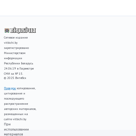
Сетевое издание
vitbichi.by
зарегистрировано
Министерством
информации
Республики Беларусь
24.06.19 в Госреестре
СМИ за № 15.
© 2025 Витебск
Порядок
копирования,
цитирования и
последующего
распространение
авторских материалов,
размещенных на
сайте vitbichi.by
При
использовании
материалов