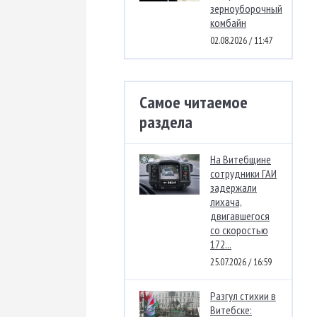
зерноуборочный
комбайн
02.08.2026 / 11:47
Самое читаемое
раздела
На Витебщине
сотрудники ГАИ
задержали
лихача,
двигавшегося
со скоростью
172...
25.07.2026 / 16:59
Разгул стихии в
Витебске: