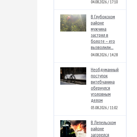
04.08.2026 / 17:10
В Глубокском
районе
мужчина
застрял в
болоте – его
вызволили...
04.08.2026 / 14:28
Необдуманный
поступок
витебчанина
обернулся
уголовным
делом
03.08.2026 / 11:02
В Лепельском
районе
загорелся