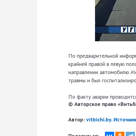
По предварительной информ
крайней правой в левую по
направлении автомобилю AV
травмы и был госпитализиро
По факту аварии проводится
© Авторское право «Витьби
Автор:
vitbichi.by. Источн
Поделиться: