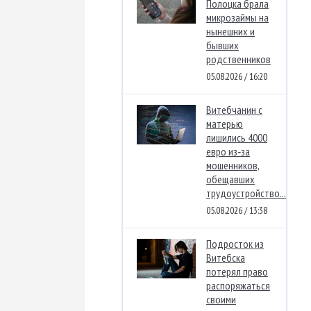
Полоцка брала
микрозаймы на
нынешних и
бывших
родственников
05.08.2026 / 16:20
Витебчанин с
матерью
лишились 4000
евро из‑за
мошенников,
обещавших
трудоустройство...
05.08.2026 / 13:38
Подросток из
Витебска
потерял право
распоряжаться
своими