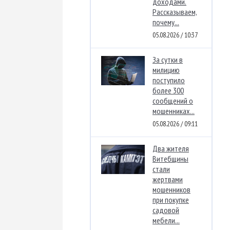
доходами.
Рассказываем,
почему...
05.08.2026 / 10:37
За сутки в
милицию
поступило
более 300
сообщений о
мошенниках...
05.08.2026 / 09:11
Два жителя
Витебщины
стали
жертвами
мошенников
при покупке
садовой
мебели...