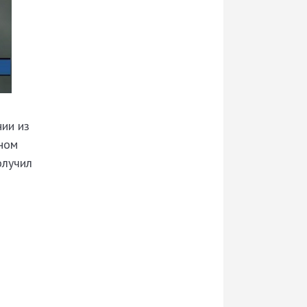
ии из
тном
олучил