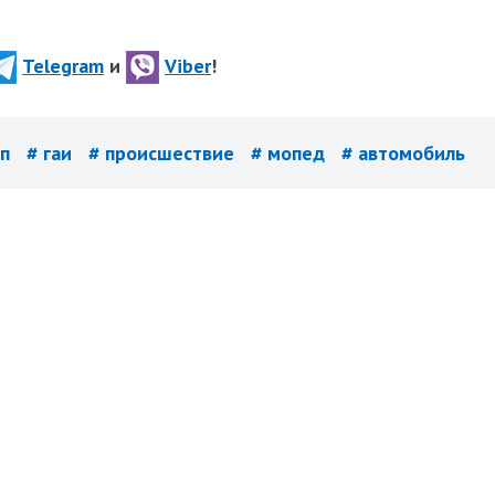
Telegram
и
Viber
!
тп
# гаи
# происшествие
# мопед
# автомобиль