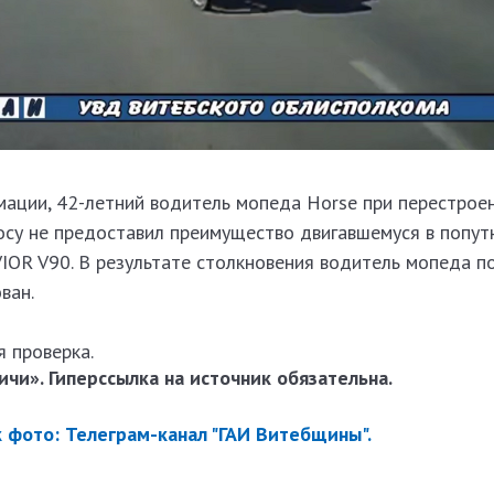
ации, 42-летний водитель мопеда Horse при перестроен
лосу не предоставил преимущество двигавшемуся в попу
IOR V90. В результате столкновения водитель мопеда п
ван.
 проверка.
чи». Гиперссылка на источник обязательна.
ик фото: Телеграм-канал "ГАИ Витебщины".