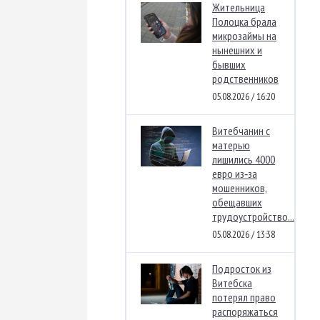
Жительница
Полоцка брала
микрозаймы на
нынешних и
бывших
родственников
05.08.2026 / 16:20
Витебчанин с
матерью
лишились 4000
евро из‑за
мошенников,
обещавших
трудоустройство...
05.08.2026 / 13:38
Подросток из
Витебска
потерял право
распоряжаться