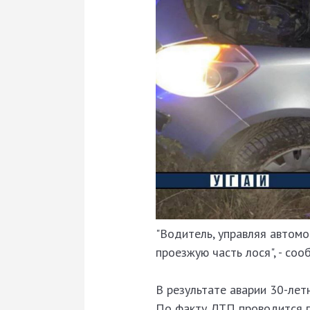
"Водитель, управляя автомо
проезжую часть лося", - со
В результате аварии 30-лет
По факту ДТП проводится п