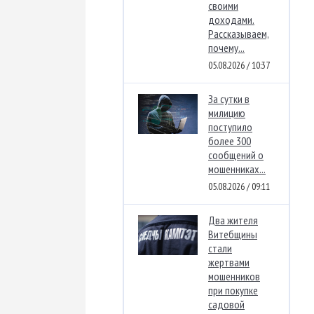
своими
доходами.
Рассказываем,
почему...
05.08.2026 / 10:37
За сутки в
милицию
поступило
более 300
сообщений о
мошенниках...
05.08.2026 / 09:11
Два жителя
Витебщины
стали
жертвами
мошенников
при покупке
садовой