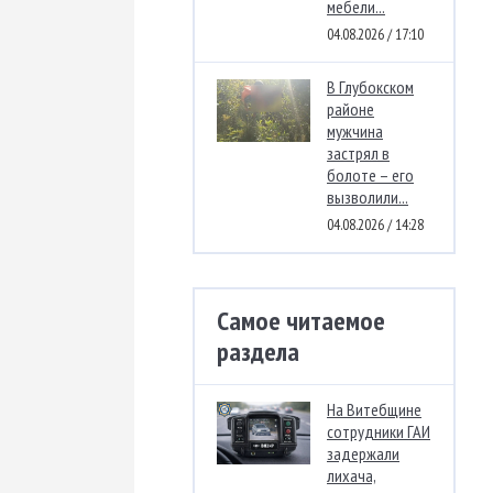
мебели...
04.08.2026 / 17:10
В Глубокском
районе
мужчина
застрял в
болоте – его
вызволили...
04.08.2026 / 14:28
Самое читаемое
раздела
На Витебщине
сотрудники ГАИ
задержали
лихача,