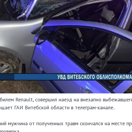
билем Renault, совершил наезд на внезапно выбежавшег
общает ГАИ Витебской области в телеграм-канале..
ний мужчина от полученных травм скончался на месте пр
роверка.