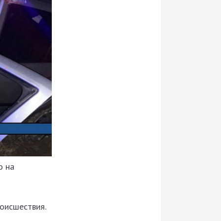
о на
оисшествия.