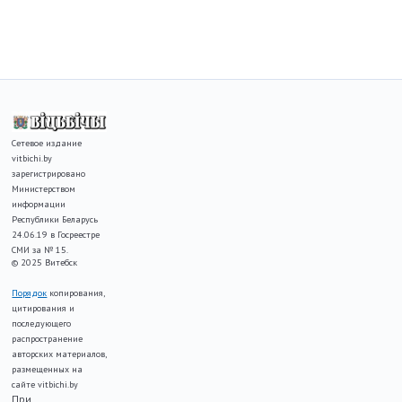
Сетевое издание
vitbichi.by
зарегистрировано
Министерством
информации
Республики Беларусь
24.06.19 в Госреестре
СМИ за № 15.
© 2025 Витебск
Порядок
копирования,
цитирования и
последующего
распространение
авторских материалов,
размещенных на
сайте vitbichi.by
При