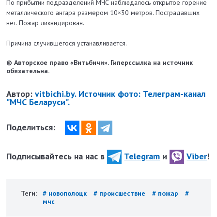
По прибытии подразделений МЧС наблюдалось открытое горение
металлического ангара размером 10×30 метров. Пострадавших
нет. Пожар ликвидирован.
Причина случившегося устанавливается.
© Авторское право «Витьбичи». Гиперссылка на источник
обязательна.
Автор:
vitbichi.by. Источник фото: Телеграм-канал
"МЧС Беларуси".
Поделиться:
Подписывайтесь на нас в
Telegram
и
Viber
!
Теги:
# новополоцк
# происшествие
# пожар
#
мчс