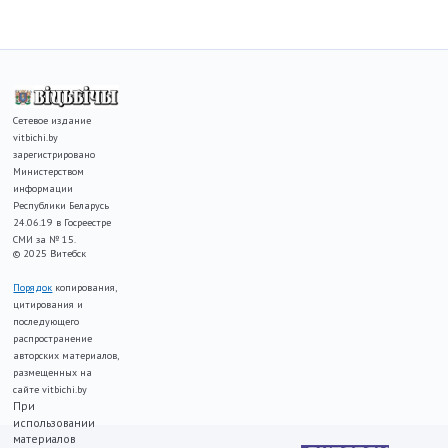
Сетевое издание
vitbichi.by
зарегистрировано
Министерством
информации
Республики Беларусь
24.06.19 в Госреестре
СМИ за № 15.
© 2025 Витебск
Порядок
копирования,
цитирования и
последующего
распространение
авторских материалов,
размещенных на
сайте vitbichi.by
При
использовании
материалов