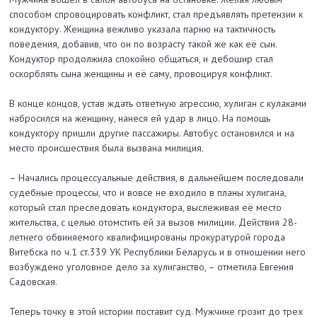
способом спровоцировать конфликт, стал предъявлять претензии к
кондуктору. Женщина вежливо указала парню на тактичность
поведения, добавив, что он по возрасту такой же как её сын.
Кондуктор продолжила спокойно общаться, и дебошир стал
оскорблять сына женщины и её саму, провоцируя конфликт.
В конце концов, устав ждать ответную агрессию, хулиган с кулаками
набросился на женщину, нанеся ей удар в лицо. На помощь
кондуктору пришли другие пассажиры. Автобус остановился и на
место происшествия была вызвана милиция.
– Начались процессуальные действия, в дальнейшем последовали
судебные процессы, что и вовсе не входило в планы хулигана,
который стал преследовать кондуктора, выслеживая её место
жительства, с целью отомстить ей за вызов милиции. Действия 28-
летнего обвиняемого квалифицированы прокуратурой города
Витебска по ч.1 ст.339 УК Республики Беларусь и в отношении него
возбуждено уголовное дело за хулиганство, – отметила Евгения
Садовская.
Теперь точку в этой истории поставит суд. Мужчине грозит до трех