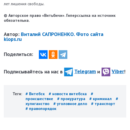
лет лишения свободы.
© Авторское право «Витьбичи». Гиперссылка на источник
обязательна.
Автор:
Виталий САПРОНЕНКО. Фото сайта
klops.ru
Поделиться:
Подписывайтесь на нас в
Telegram
и
Viber
!
Теги:
# Витебск
# новости витебска
#
происшествие
# прокуратура
# криминал
#
хулиганство
# уголовное дело
# транспорт
# правопорядок