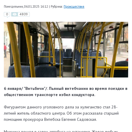
Понедельник, 06.01.2025 16:12
|
Рубрика:
Происшествия
0
4809
6 января/ "Витьбичи"/.
Пьяный витебчанин во время поездки в
общественном транспорте избил кондуктора.
Фигурантом данного уголовного дела за хулиганство стал 28-
летний житель областного центра. Об этом рассказала старший
помощник прокурора Витебска Евгения Садовская.
Мужчина вошел в салон автобуса на остановке. Желая любым