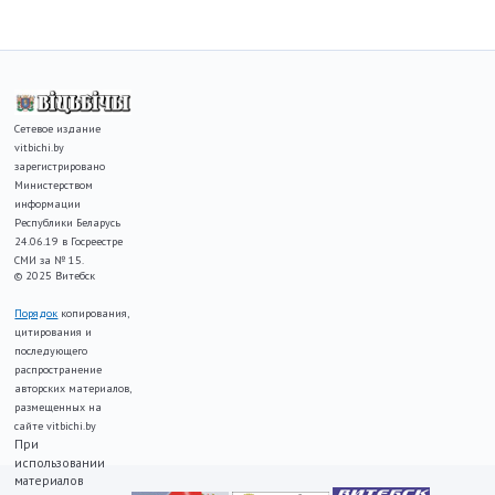
Сетевое издание
vitbichi.by
зарегистрировано
Министерством
информации
Республики Беларусь
24.06.19 в Госреестре
СМИ за № 15.
© 2025 Витебск
Порядок
копирования,
цитирования и
последующего
распространение
авторских материалов,
размещенных на
сайте vitbichi.by
При
использовании
материалов